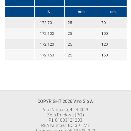
N.
mm
cm
172.70
25
70
172.100
25
100
172.120
25
120
172.150
25
150
COPYRIGHT 2026 Viro S.p.A.
Via Garibaldi, 4 - 40069
Zola Predosa (BO)
P.I. 01833121203
REA Number: BO 391277
Corporation stock €3.500.000