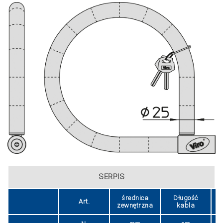
SERPIS
średnica
Długość
Art.
zewnętrzna
kabla