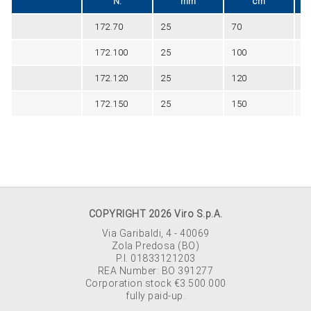
N.
mm
cm
172.70
25
70
G
172.100
25
100
G
172.120
25
120
G
172.150
25
150
G
COPYRIGHT 2026 Viro S.p.A.
Via Garibaldi, 4 - 40069
Zola Predosa (BO)
P.I. 01833121203
REA Number: BO 391277
Corporation stock €3.500.000
fully paid-up.