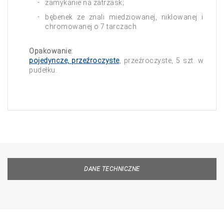
zamykanie na zatrzask;
bębenek ze znali miedziowanej, niklowanej i
chromowanej o 7 tarczach.
Opakowanie:
pojedyncze, przeźroczyste
, przeźroczyste, 5 szt. w
pudełku.
DANE TECHNICZNE