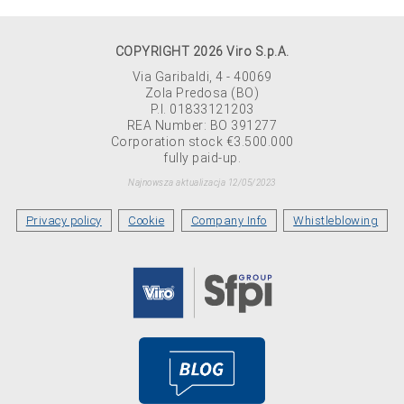
COPYRIGHT 2026 Viro S.p.A.
Via Garibaldi, 4 - 40069
Zola Predosa (BO)
P.I. 01833121203
REA Number: BO 391277
Corporation stock €3.500.000
fully paid-up.
Najnowsza aktualizacja 12/05/2023
Privacy policy
Cookie
Company Info
Whistleblowing