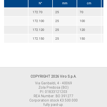
N°
mm
cm
172.70
25
70
Bl
172.100
25
100
Bl
172.120
25
120
Bl
172.150
25
150
Bl
COPYRIGHT 2026 Viro S.p.A.
Via Garibaldi, 4 - 40069
Zola Predosa (BO)
P.I. 01833121203
REA Number: BO 391277
Corporation stock €3.500.000
fully paid-up.