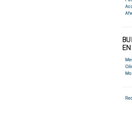
Acc
Afw
BU
EN
Mes
Cil
Mo
Rec