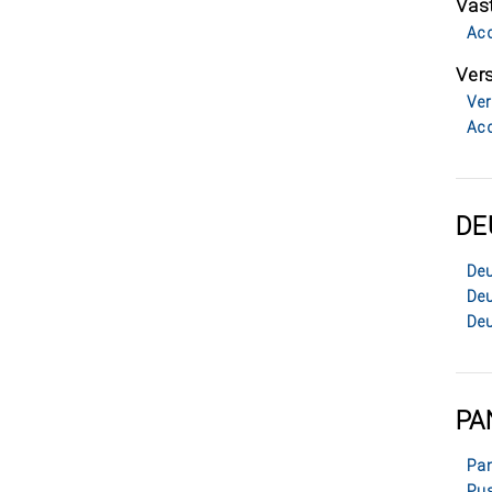
Vas
Acc
Ver
Ver
Acc
DE
Deu
Deu
Deu
PA
Pan
Pus