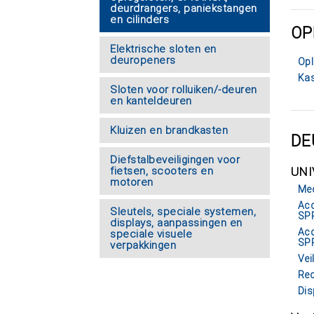
deurdrangers, paniekstangen
en cilinders
OP
Elektrische sloten en
deuropeners
Opl
Kas
Sloten voor rolluiken/-deuren
en kanteldeuren
Kluizen en brandkasten
DE
Diefstalbeveiligingen voor
fietsen, scooters en
UNI
motoren
Me
Acc
Sleutels, speciale systemen,
SP
displays, aanpassingen en
Acc
speciale visuele
SP
verpakkingen
Vei
Re
Di