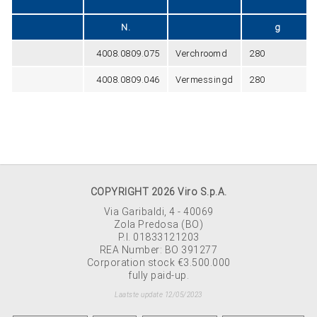
N.
g
4008.0809.075
Verchroomd
280
4008.0809.046
Vermessingd
280
COPYRIGHT 2026 Viro S.p.A.
Via Garibaldi, 4 - 40069
Zola Predosa (BO)
P.I. 01833121203
REA Number: BO 391277
Corporation stock €3.500.000
fully paid-up.
Laatste update 12/05/2023