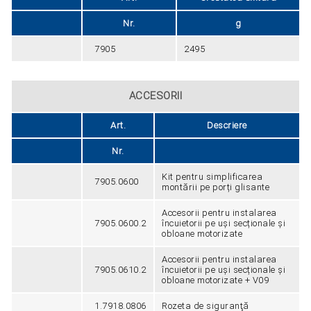
Nr.
g
7905
2495
ACCESORII
Art.
Descriere
Nr.
Kit pentru simplificarea
7905.0600
montării pe porți glisante
Accesorii pentru instalarea
7905.0600.2
încuietorii pe uși secționale și
obloane motorizate
Accesorii pentru instalarea
7905.0610.2
încuietorii pe uși secționale și
obloane motorizate + V09
1.7918.0806
Rozeta de siguranţă