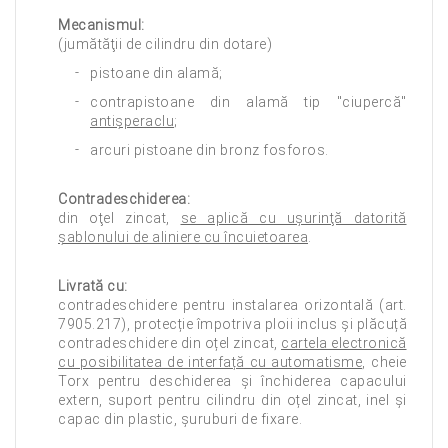
Mecanismul:
(jumătăţii de cilindru din dotare)
pistoane din alamă;
contrapistoane din alamă tip "ciupercă"
antişperaclu
;
arcuri pistoane din bronz fosforos.
Contradeschiderea:
din oţel zincat,
se aplică cu uşurinţă datorită
şablonului de aliniere cu încuietoarea
.
Livrată cu:
contradeschidere pentru instalarea orizontală (art.
7905.217), protecție împotriva ploii inclus și plăcuță
contradeschidere din oțel zincat,
cartela electronică
cu posibilitatea de interfață cu automatisme
, cheie
Torx pentru deschiderea și închiderea capacului
extern, suport pentru cilindru din oțel zincat, inel și
capac din plastic, șuruburi de fixare.