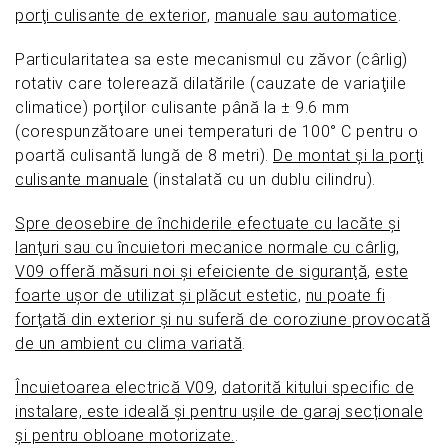
porţi culisante de exterior
,
manuale sau automatice
.
Particularitatea sa este mecanismul cu zăvor (cârlig)
rotativ care tolerează dilatările (cauzate de variaţiile
climatice) porţilor culisante până la ± 9.6 mm
(corespunzătoare unei temperaturi de 100° C pentru o
poartă culisantă lungă de 8 metri).
De montat şi la porţi
culisante manuale
(instalată cu un dublu cilindru).
Spre deosebire de închiderile efectuate cu lacăte şi
lanţuri sau cu încuietori mecanice normale cu cârlig
,
V09 offeră măsuri noi şi efeiciente de siguranţă
,
este
foarte uşor de utilizat şi plăcut estetic
,
nu poate fi
forţată din exterior şi nu suferă de coroziune provocată
de un ambient cu clima variată
.
Încuietoarea electrică V09
,
datorită kitului specific de
instalare, este ideală și pentru ușile de garaj secționale
și pentru obloane motorizate.
.