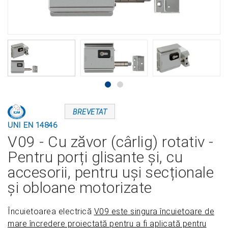
BREVETAT
UNI EN 14846
V09 - Cu zăvor (cârlig) rotativ -
Pentru porți glisante și, cu
accesorii, pentru uși secționale
și obloane motorizate
Încuietoarea electrică
V09 este singura încuietoare de
mare încredere proiectată pentru a fi aplicată pentru