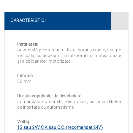
CARACTERISTICI
Instalarea:
orizontală pe montantul fix al porții glisante; sau pe
verticală, cu accesorii, în interiorul ușilor secționale
și a obloanelor motorizate.
Intrarea:
50 mm.
Durata impulsului de deschidere:
comandată cu cartela electronică, cu posibilitatea
de interfață cu automatisme.
Voltaj:
12 sau 24V C.A sau C.C. (recomandat 24V)
.