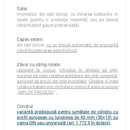
Cutia:
monobloc din oţel zincat, cu intrarea cablurilor in
spate (pentru o protecţie maximă) sau pe lateral
(deschizând gaura pretranşată).
Capac extern:
din oţel zincat,
cu un blocaj automatic de siguranţă
când încuietoarea este închisă
.
Zăvor cu cârlig rotativ:
rezistent la șocuri
,
introdus în ghidaje de oțel
,
protejat de inele rotative antităiere din oțel cimentat
,
acționat de arcuri din oțel inoxidabil
.
Ghidaje și inele
rotative tratate prin nichelare chimică anticoroziune
„
NIPLOY PROCESS
”
.
Cilindrul:
variantă predispusă pentru jumătate de cilindru cu
profil european
cu lungimea de 40 mm (30+10) cu
cama DIN sau universală (
art. 1.772.9 în dotare
).