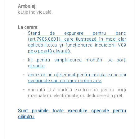
Ambalaj:
cutie individuală.
La cerere:
Stand de expunere pentru banc
(art.7905.0601), care ilustrează în mod clar
aplicabilitatea și funcționarea încuietorii V09
pe o poartă glisantă
;
kit pentru simplificarea montării pe porți
glisante
;
accesorii in oțel zincat pentru instalarea pe uși
secționale sau obloane motorizate
;
variantă fără cartelă electronică, pentru porţi
manuale nu electrificate, cu deducere din preţ.
Sunt posibile toate execuţiile speciale pentru
cilindru.