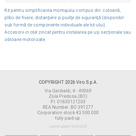
Kit pentru simplificarea montajului compus din: coloană,
plăci de fixare, distanţiere şi piuliţe de siguranţă (disponibil
sub formă de componente individuale ale kit-ului).
Accesorii in oțel zincat pentru instalarea pe uși secționale sau
obloane motorizate
.
COPYRIGHT 2026 Viro S.p.A.
Via Garibaldi, 4 - 40069
Zola Predosa (BO)
P.I. 01833121203
REA Number: BO 391277
Corporation stock €3.500.000
fully paid-up.
Lastest update 12/05/2023