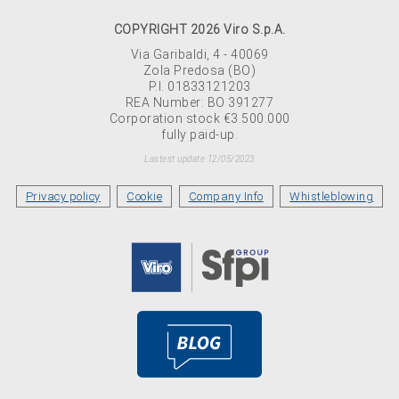
COPYRIGHT 2026 Viro S.p.A.
Via Garibaldi, 4 - 40069
Zola Predosa (BO)
P.I. 01833121203
REA Number: BO 391277
Corporation stock €3.500.000
fully paid-up.
Lastest update 12/05/2023
Privacy policy
Cookie
Company Info
Whistleblowing