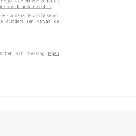
mogelijk de cilinder vanaf de
tel aan de andere kant zit
;
de - buitenzijde om te keren,
e cilinders (en vervalt de
gsstiften van messing
tegen