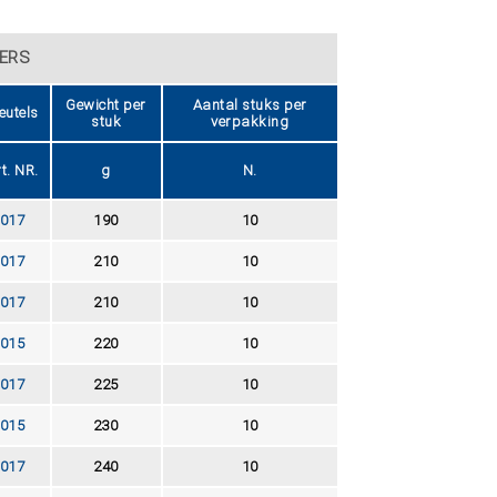
DERS
Gewicht per
Aantal stuks per
eutels
stuk
verpakking
t. NR.
g
N.
017
190
10
017
210
10
017
210
10
015
220
10
017
225
10
015
230
10
017
240
10