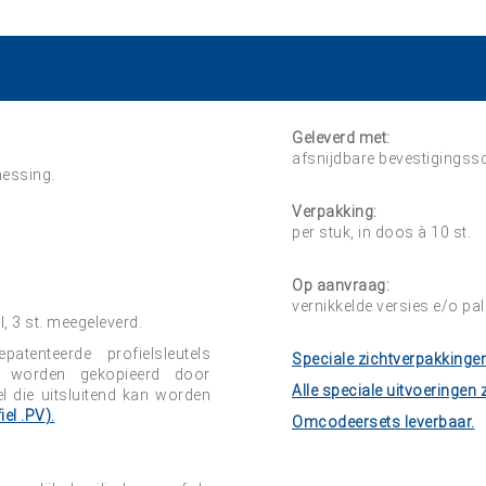
Geleverd met:
afsnijdbare bevestigingss
messing.
Verpakking:
per stuk, in doos à 10 st.
Op aanvraag:
vernikkelde versies e/o pa
, 3 st. meegeleverd.
tenteerde profielsleutels
Speciale zichtverpakkingen
en worden gekopieerd door
Alle speciale uitvoeringen z
l die uitsluitend kan worden
iel
.PV
).
Omcodeersets leverbaar.