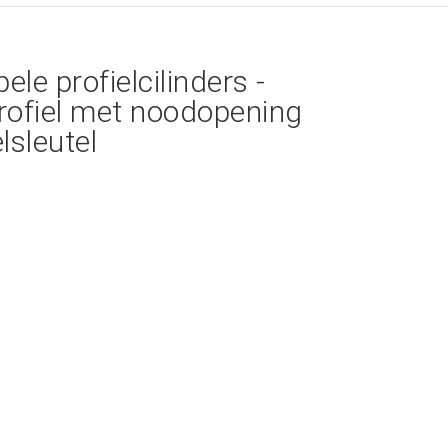
ele profielcilinders -
rofiel met noodopening
lsleutel
ZOOM