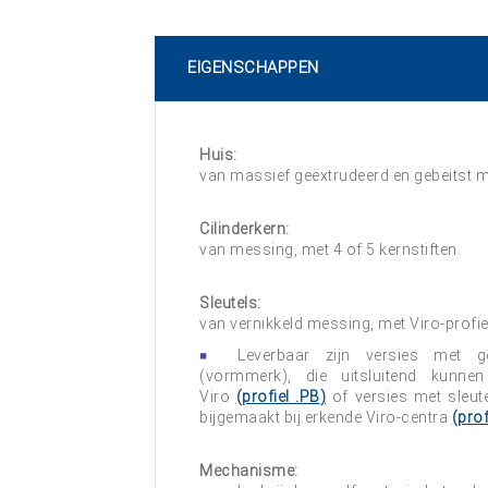
EIGENSCHAPPEN
Huis:
van massief geëxtrudeerd en gebeitst 
Cilinderkern:
van messing, met 4 of 5 kernstiften.
Sleutels:
van vernikkeld messing, met Viro-profiel
Leverbaar zijn versies met gepa
(vormmerk), die uitsluitend kunn
Viro
(profiel
.PB
)
of versies met sleute
bijgemaakt bij erkende Viro-centra
(prof
Mechanisme: