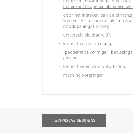
dankzij de noodfunctie is het ook 
buitenkant te openen als er een sleu
door het insteken aan de binnenzij
werken de cilinders als normal
noodopeningsfunctie);
universele sluitbaard 0°;
kernstiften van messing;
"paddenstoelvormige" behuizin
picking
;
kernstiftveren van fosforbrons;
messing borgringen.
TECHNISCHE GEGEVENS