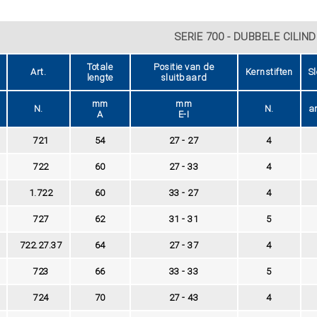
SERIE 700 - DUBBELE CILIN
Totale
Positie van de
Art.
Kernstiften
Sl
lengte
sluitbaard
mm
mm
N.
N.
ar
A
E-I
721
54
27 - 27
4
722
60
27 - 33
4
1.722
60
33 - 27
4
727
62
31 - 31
5
722.27.37
64
27 - 37
4
723
66
33 - 33
5
724
70
27 - 43
4