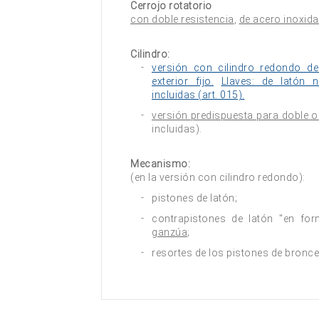
Cerrojo rotatorio
con doble resistencia
,
de acero inoxida
Cilindro:
versión con cilindro redondo de 
exterior fijo.
Llaves: de latón n
incluidas (art. 015).
versión predispuesta para doble o
incluidas).
Mecanismo:
(en la versión con cilindro redondo):
pistones de latón;
contrapistones de latón "en f
ganzúa
;
resortes de los pistones de bronc