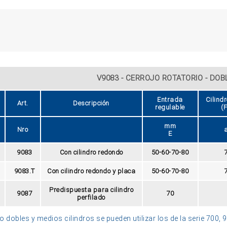
V9083 - CERROJO ROTATORIO - DOB
Entrada
Cilindr
Art.
Descripción
regulable
(F
mm
Nro
a
E
9083
Con cilindro redondo
50-60-70-80
9083.T
Con cilindro redondo y placa
50-60-70-80
Predispuesta para cilindro
9087
70
perfilado
 dobles y medios cilindros se pueden utilizar los de la serie 700,
ZOOM
ZOOM