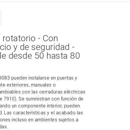
 rotatorio - Con
cio y de seguridad -
le desde 50 hasta 80
9083 pueden instalarse en puertas y
te exteriores, manuales o
ambiables con las cerraduras eléctricas
ie 7910). Se suministran con función de
ZOOM
irando un componente interior, pueden
d. Las características y el acabado las
iones incluso en ambientes sujetos a
das.