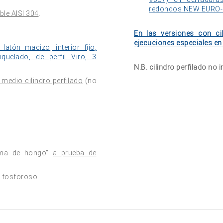
redondos NEW EURO-P
ble AISI 304
.
En las versiones con ci
ejecuciones especiales en e
latón macizo, interior fijo,
iquelado, de perfil Viro, 3
N.B. cilindro perfilado no 
 medio cilindro perfilado
(no
orma de hongo"
a prueba de
e fosforoso.