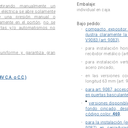
Embalaje:
retirando manualmente un
individual en caja.
a eléctrica se abre solamente
 y una presión manual o
amente en el portón
;
no se
Bajo pedido:
rtas y/o automatismos no
compacto expositor 
ilustra claramente la
V9083 (art. 9083)
;
para instalación hori
 uniforme y garantiza gran
recibidor metálico (ar
para instalación vert
acero zincado;
en las versiones con
V C.A. o C.C.)
.
longitud 63 mm (art. 
para art. 9087, acces
en puertas basculant
versiones disponibl
fondo cincado, desp
código color
.469
;
para la instalación (
9087) en cerraduras