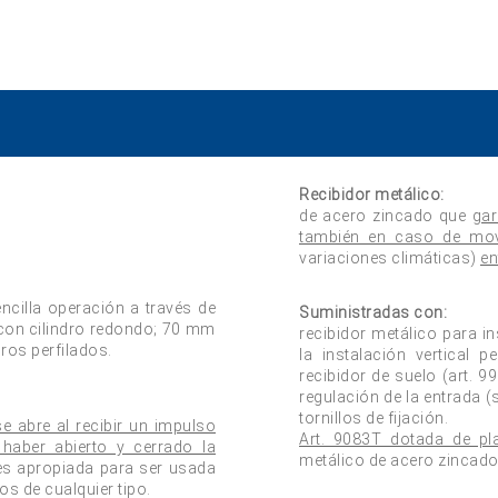
Recibidor metálico:
de acero zincado que
gar
también en caso de movi
variaciones climáticas)
en
ncilla operación a través de
Suministradas con:
ón con cilindro redondo; 70 mm
recibidor metálico para in
dros perfilados.
la instalación vertical 
recibidor de suelo (art. 9
regulación de la entrada (
tornillos de fijación.
se abre al recibir un impulso
Art. 9083T dotada de pla
s haber abierto y cerrado la
metálico de acero zincado,
a es apropiada para ser usada
s de cualquier tipo.