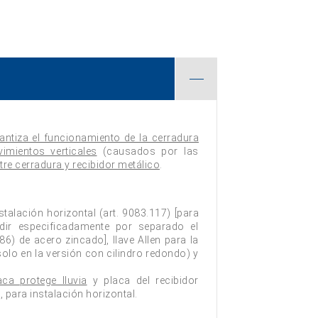
antiza el funcionamiento de la cerradura
mientos verticales
(causados por las
tre cerradura y recibidor metálico
.
stalación horizontal (art. 9083.117) [para
pedir especificadamente por separado el
986) de acero zincado], llave Allen para la
solo en la versión con cilindro redondo) y
ca protege lluvia
y placa del recibidor
 para instalación horizontal.