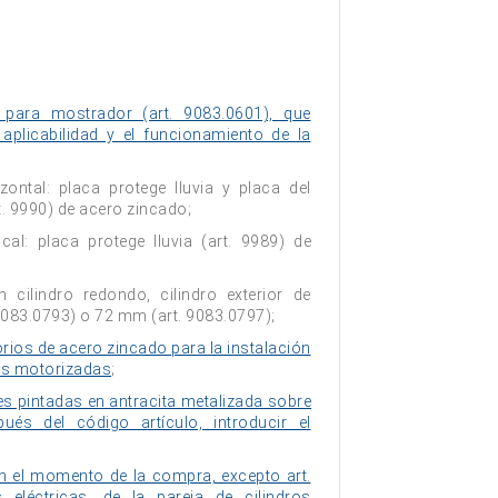
para mostrador (art. 9083.0601), que
 aplicabilidad y el funcionamiento de la
zontal: placa protege lluvia y placa del
t. 9990) de acero zincado;
ical: placa protege lluvia (art. 9989) de
 cilindro redondo, cilindro exterior de
9083.0793) o 72 mm (art. 9083.0797);
orios de acero zincado para la instalación
es motorizadas
;
es pintadas en antracita metalizada sobre
ués del código artículo, introducir el
en el momento de la compra, excepto art.
 eléctricas, de la pareja de cilindros