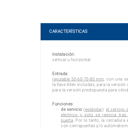
CARACTERÍSTICAS
Instalación:
vertical u horizontal.
Entrada:
regulable 50-60-70-80 mm
, con una se
la llave Allen incluidas, para la versi
para la versión predispuesta para cilin
Funciones:
de servicio
(
estándar
):
el cerrojo 
eléctrico y solo se reinicia tra
puerta
. Por lo tanto, la cerradur
con cierrapuertas y/o automatismo