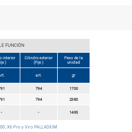
LE FUNCIÓN
o interior
Cilindro exterior
Peso de la
ijo )
(Fijo )
unidad
rt.
art.
gr
791
794
1700
791
794
2380
-
-
1495
 900, X6 Pro y Viro PALLADIUM
.