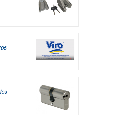
V06
dos