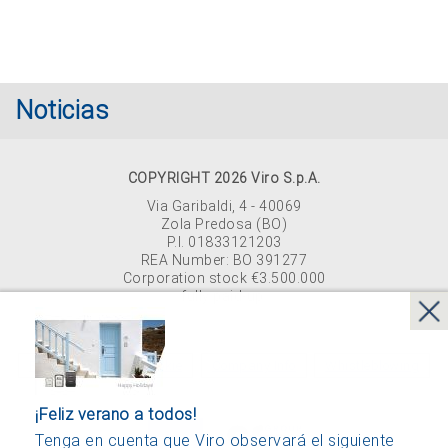
Noticias
COPYRIGHT 2026 Viro S.p.A.
Via Garibaldi, 4 - 40069
Zola Predosa (BO)
P.I. 01833121203
REA Number: BO 391277
Corporation stock €3.500.000
fully paid-up.
Última actualización 12/05/2023
Privacy policy
Cookie
Company Info
Whistleblowing
¡Feliz verano a todos!
Tenga en cuenta que Viro observará el siguiente