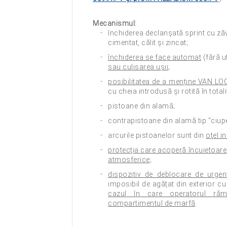
Mecanismul:
închiderea declanșată sprint cu zăv
cimentat, călit și zincat;
închiderea se face automat
(fără ut
sau culisarea ușii
;
posibilitatea de a menține VAN LOC
cu cheia introdusă și rotită în totali
pistoane din alamă;
contrapistoane din alamă tip "ciu
arcurile pistoanelor sunt din
oţel i
protecţia care acoperă încuietoar
atmosferice
;
dispozitiv de deblocare de urgenț
imposibil de agățat din exterior c
cazul în care operatorul răm
compartimentul de marfă
.