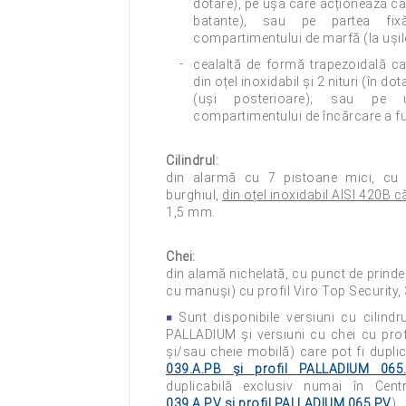
dotare), pe ușa care acționează ca 
batante), sau pe partea fix
compartimentului de marfă (la ușile
cealaltă de formă trapezoidală ca
din oțel inoxidabil și 2 nituri (în d
(uși posterioare); sau pe 
compartimentului de încărcare a fu
Cilindrul:
din alarmă cu 7 pistoane mici, cu p
burghiul,
din oțel inoxidabil AISI 420B că
1,5 mm.
Chei:
din alamă nichelată, cu punct de prinde
cu manuși) cu profil Viro Top Security, 
Sunt disponibile versiuni cu cilind
PALLADIUM și versiuni cu chei cu pro
și/sau cheie mobilă) care pot fi duplic
039.A.PB
și
profil PALLADIUM 065
duplicabilă exclusiv numai în Centr
039.A.PV
și
profil PALLADIUM 065.PV
).