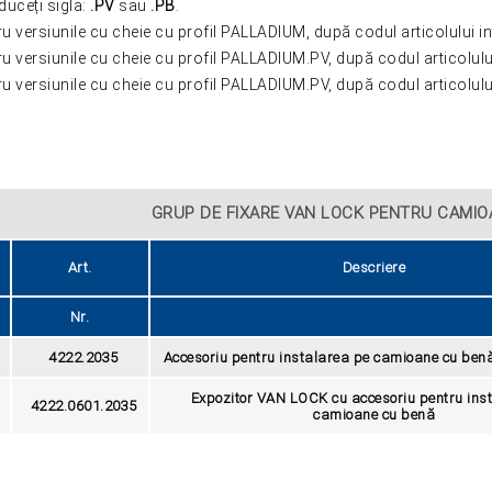
duceți sigla:
.PV
sau
.PB
.
u versiunile cu cheie cu profil PALLADIUM, după codul articolului in
ZOOM
ZOOM
u versiunile cu cheie cu profil PALLADIUM.PV, după codul articolului
u versiunile cu cheie cu profil PALLADIUM.PV, după codul articolului
GRUP DE FIXARE VAN LOCK PENTRU CAMIO
Art.
Descriere
Nr.
4222.2035
Accesoriu pentru instalarea pe camioane cu benă
Expozitor VAN LOCK cu accesoriu pentru ins
4222.0601.2035
camioane cu benă