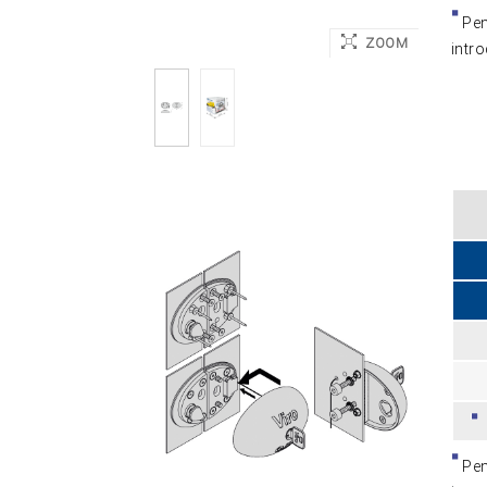
Pen
ZOOM
intro
Pen