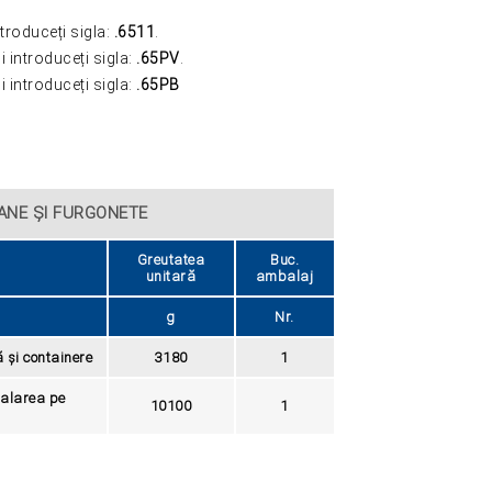
troduceți sigla:
.6511
.
ZOOM
 introduceți sigla:
.65PV
.
 introduceți sigla:
.65PB
ANE ȘI FURGONETE
Greutatea
Buc.
unitară
ambalaj
g
Nr.
 și containere
3180
1
talarea pe
10100
1