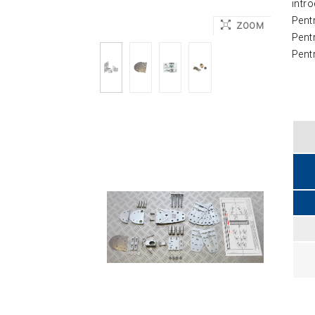
intro
Pentr
ZOOM
Pentr
Pentr