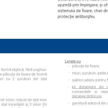
ușurință prin împingere, și o
sistemului de fixare, cheii d
protecție antiburghiu.
Livrate cu
:
plăcuțe de fixare;
 formă eliptică, fără unghiuri
nituri, șuruburi, șaibe d
pe plăcuța de fixare de formă
rior cu 2 șuruburi din oțel
șablon adeziv pentru f
kit distanțiere din 
comandate și sep
decalaje dintre uși
;
nit conic robust de oțel inox
garnitură adezivă din 
țel inoxidabil și 2 nituri (în