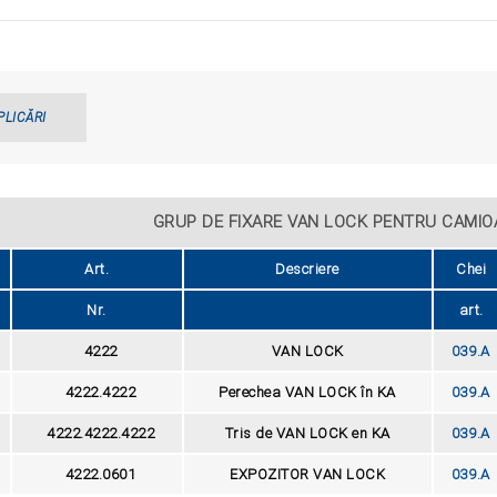
PLICĂRI
GRUP DE FIXARE VAN LOCK PENTRU CAMIO
Art.
Descriere
Chei
Nr.
art.
4222
VAN LOCK
039.A
4222.4222
Perechea VAN LOCK în KA
039.A
4222.4222.4222
Tris de VAN LOCK en KA
039.A
4222.0601
EXPOZITOR VAN LOCK
039.A