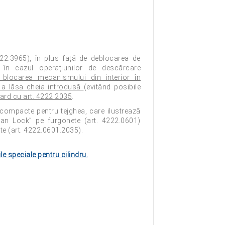
2.3965), în plus față de deblocarea de
, în cazul operațiunilor de descărcare
 blocarea mecanismului din interior în
ă a lăsa cheia introdusă
(evitând posibile
ard cu art. 4222.2035
.
compacte pentru tejghea, care ilustrează
„Van Lock” pe furgonete (art. 4222.0601)
e (art. 4222.0601.2035).
le speciale pentru cilindru.