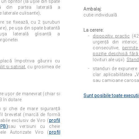
un opritor (la ușile din spate
ă din partea laterală a
Ambalaj:
 laterale culisante);
cutie individuală.
re se fixează, cu 2 șuruburi
otare), pe ușa din spate batantă
La cerere:
ușa laterală glisantă a
dispozitiv practic
(422
rgonetei.
urgență din interior
consecutive,
permite
poziție deschisă făr
lovituri ale ușii).
Stand
lacă împotriva găuririi cu
lit și satinat
, cu grosimea de
standuri de expunere 
clar aplicabilitatea 
sau camioane carosat
re ușor de manevrat (chiar si
Sunt posibile toate execuţii
3 în dotare.
ru și chei de mare siguranță
fil brevetat (marcă de formă
abile exclusiv de Viro (
profil
.PB
)
sau versiuni cu cheie
ele Autorizate Viro (
profil