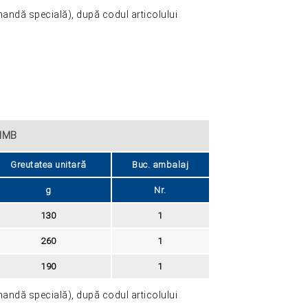
mandă specială), după codul articolului
HIMB
Greutatea unitară
Buc. ambalaj
g
Nr.
130
1
260
1
190
1
mandă specială), după codul articolului