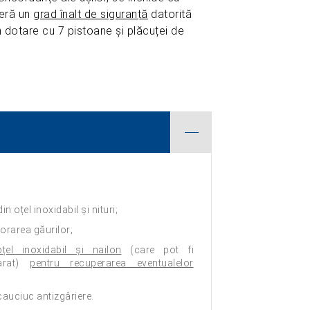
feră un
grad înalt de siguranță
datorită
in dotare cu 7 pistoane și plăcuței de
in oțel inoxidabil și nituri;
orarea găurilor;
oțel inoxidabil și nailon
(care pot fi
arat)
pentru recuperarea eventualelor
cauciuc antizgâriere.