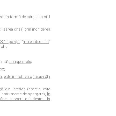
or în formă de cârlig din oțel
ilizarea cheii)
prin închiderea
K în poziție
"
mereu deschis
"
tate;
percă"
antişperaclu
;
nox
;
ea
,
este împotriva agresivităţii
ă din interior
(practic este
u instrumente de spargere),
în
âne blocat accidental în