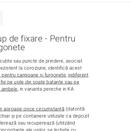
Notă: grup de fixare VAN LOCK de comandat separat, de
este furnizat cu accesoriul pentru instalarea pe camioan
 de fixare - Pentru
rgonete
cuțite sau puncte de prindere, asociat
 rezistent la coroziune, identifică acest
e pentru camioane și furgonete
,
indiferent
 fie pe ușile din spate batante sau pe
pe ambele
, in varianta pereche in KA
ZOOM
 în aproape orice circumstanță
(datorită
chiar și pe containere utilizate ca depozit
olerează sau recuperează (utilizând
oncordanțe ale ușilor, se închide cu