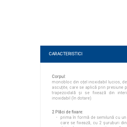
CARACTERISTICI
Corpul:
monobloc din oțel inoxidabil lucios, de
ascuțite, care se aplică prin presiune 
trapezoidală și se fixează din inte
inoxidabil (în dotare).
2 Plăci de fixare:
prima în formă de semilună cu un 
care se fixează, cu 2 șuruburi din o