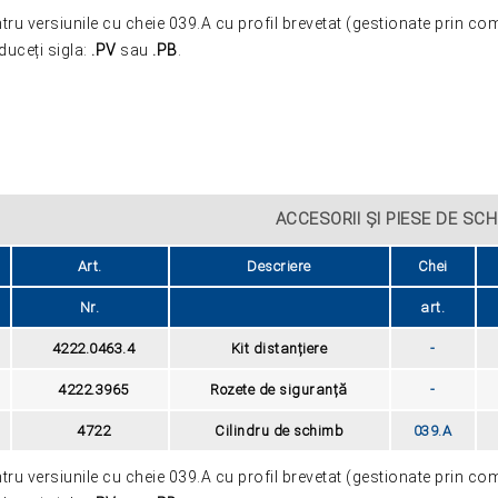
tru versiunile cu cheie 039.A cu profil brevetat (gestionate prin co
ZOOM
duceți sigla:
.PV
sau
.PB
.
ACCESORII ŞI PIESE DE SC
Art.
Descriere
Chei
Nr.
art.
4222.0463.4
Kit distanțiere
-
4222.3965
Rozete de siguranță
-
4722
Cilindru de schimb
039.A
tru versiunile cu cheie 039.A cu profil brevetat (gestionate prin co