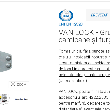
BREVETAT
UNI EN 12320
VAN LOCK - Grup
camioane și fu
Forma unică, fără puncte as
oțelului inoxidabil, robust și
inovator sistem de inchider
de locul în care este aplicat
cele laterale glisante sau 
(aceeași cheie).
ZOOM
VAN LOCK,
poate fi instalat
accesoriului art. 4222.2035 
pentru mărfuri), deoarece t
distanțierele) eventuale nec