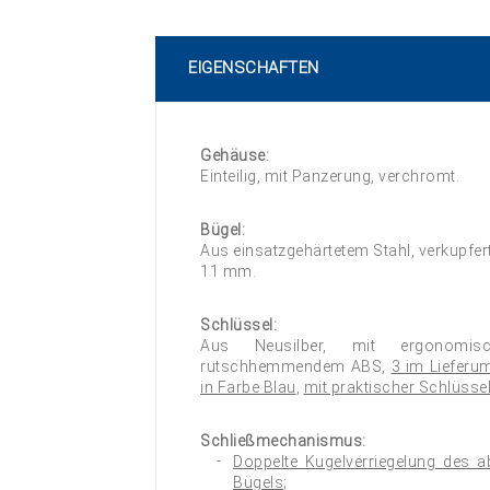
EIGENSCHAFTEN
Gehäuse:
Einteilig, mit Panzerung, verchromt.
Bügel:
Aus einsatzgehärtetem Stahl, verkupfert
11 mm.
Schlüssel:
Aus Neusilber, mit ergonomisc
rutschhemmendem ABS,
3 im Lieferu
in Farbe Blau
,
mit praktischer Schlüsse
Schließmechanismus:
Doppelte Kugelverriegelung des
Bügels
;