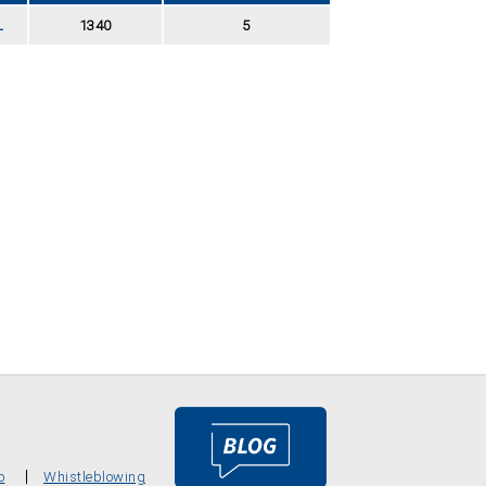
L
1340
5
o
Whistleblowing