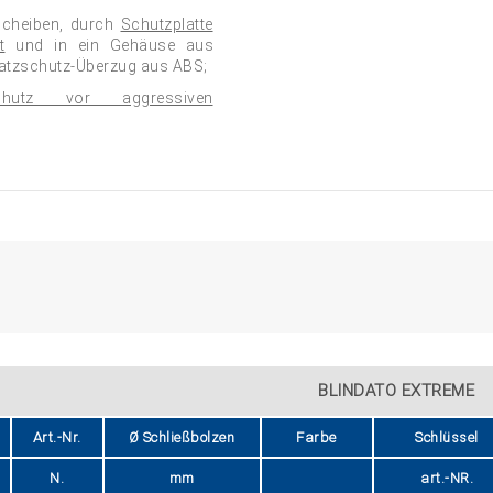
Scheiben, durch
Schutzplatte
t
und in ein Gehäuse aus
Kratzschutz-Überzug aus ABS;
hutz vor aggressiven
BLINDATO EXTREME
Art.-Nr.
Ø Schließbolzen
Farbe
Schlüssel
N.
mm
art.-NR.