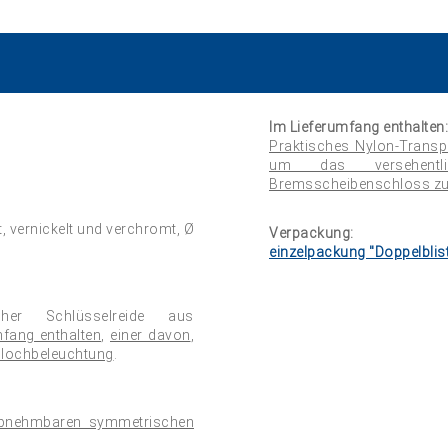
Im Lieferumfang enthalten:
Praktisches Nylon-Transp
um das versehentli
Bremsscheibenschloss zu
, vernickelt und verchromt, Ø
Verpackung:
einzelpackung "Doppelblist
her Schlüsselreide aus
mfang enthalten
,
einer davon
,
llochbeleuchtung
.
 abnehmbaren symmetrischen