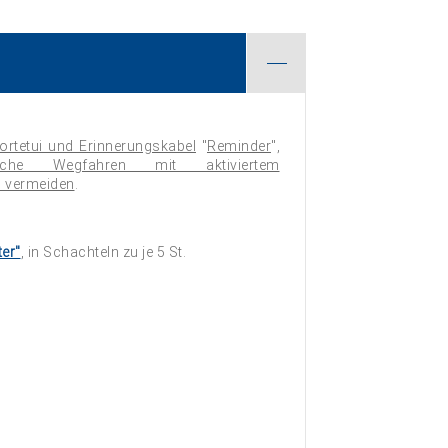
ortetui und Erinnerungskabel
"
Reminder
",
che Wegfahren mit aktiviertem
 vermeiden
.
er"
, in Schachteln zu je 5 St.