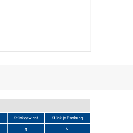
Stückgewicht
Stück je Packung
g
N.