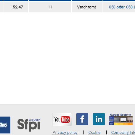
152.47
11
Verchromt
053 oder 053.
Privacy policy
Cookie
Company Inf