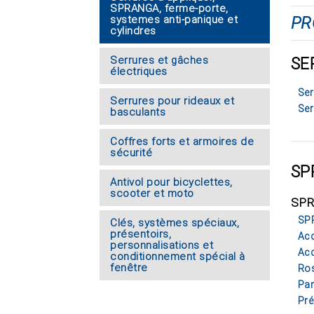
SPRANGA, ferme-porte,
systemes anti-panique et
PR
cylindres
Serrures et gâches
SE
électriques
Ser
Serrures pour rideaux et
Ser
basculants
Coffres forts et armoires de
sécurité
SP
Antivol pour bicyclettes,
scooter et moto
SPR
SP
Clés, systèmes spéciaux,
présentoirs,
Ac
personnalisations et
Acc
conditionnement spécial à
fenêtre
Ros
Pan
Pré