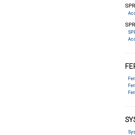
SPR
Acc
SPR
SPR
Acc
FE
Fer
Fer
Fer
SY
Sys