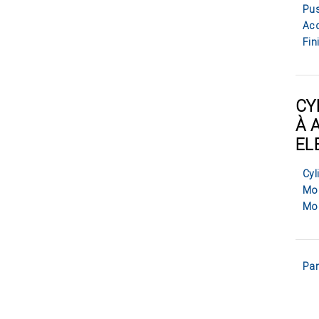
Pus
Acc
Fin
CY
À 
EL
Cyl
Mod
Mo
Pan