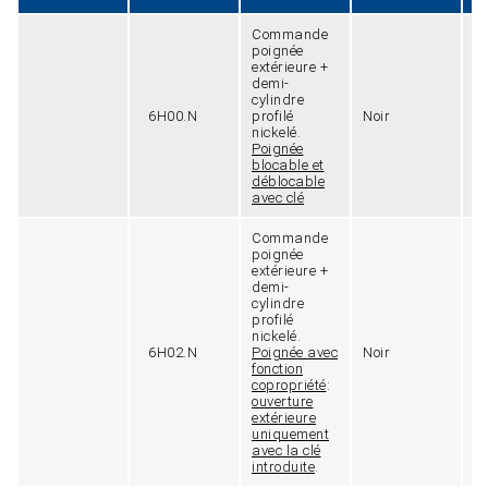
Commande
poignée
extérieure +
demi-
cylindre
6H00.N
profilé
Noir
9
nickelé.
Poignée
blocable et
déblocable
avec clé
Commande
poignée
extérieure +
demi-
cylindre
profilé
nickelé.
6H02.N
Poignée avec
Noir
9
fonction
copropriété
:
ouverture
extérieure
uniquement
avec la clé
introduite
.