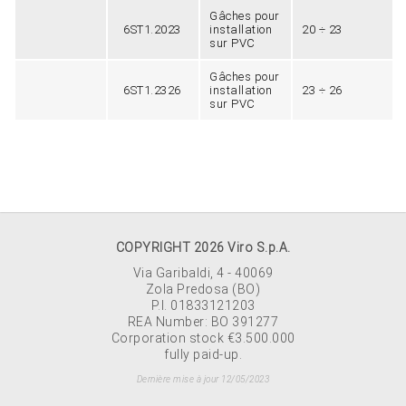
Gâches pour
6ST1.2023
installation
20 ÷ 23
sur PVC
Gâches pour
6ST1.2326
installation
23 ÷ 26
sur PVC
COPYRIGHT 2026 Viro S.p.A.
Via Garibaldi, 4 - 40069
Zola Predosa (BO)
P.I. 01833121203
REA Number: BO 391277
Corporation stock €3.500.000
fully paid-up.
Dernière mise à jour 12/05/2023