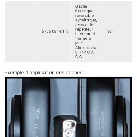
Gâche
électrique
réversible
symétrique,
avec anti-
répétiteur
6755.0814.1.N
Noir
intérieur et
"ferme à
jour".
Alimentation
8-14V C.A
C.C.
Exemple d'application des gâches