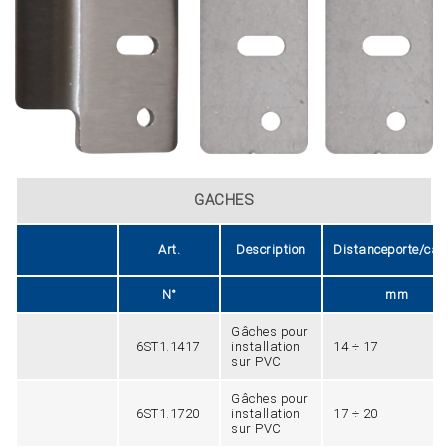
GACHES
Art.
Description
Distanceporte/cad
N°
mm
Gâches pour
6ST1.1417
installation
14 ÷ 17
sur PVC
Gâches pour
6ST1.1720
installation
17 ÷ 20
sur PVC