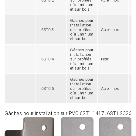
6ST0.2
sur profilés
Acier inox
4
d'aluminium
et sur bois
Gâches pour
installation
6ST0.3
sur profilés
Acier inox
4
d'aluminium
et sur bois
Gâches pour
installation
6ST0.4
sur profilés
Noir
1
d'aluminium
et sur bois
Gâches pour
installation
6ST0.5
sur profilés
Acier inox
5
d'aluminium
et sur bois
Gâches pour installation sur PVC 6ST1.1417÷6ST1.2326