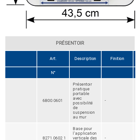
PRÉSENTOIR
Art.
Description
Finition
N°
Présentoir
pratique
portable
avec
6B00.0601
-
8
possibilité
de
suspension
au mur
Base pour
l'application
8271.0602.1
verticale des
-
1