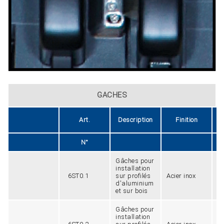
GACHES
Art.
Description
Finition
N°
Gâches pour
installation
6ST0.1
sur profilés
Acier inox
6
d'aluminium
et sur bois
Gâches pour
installation