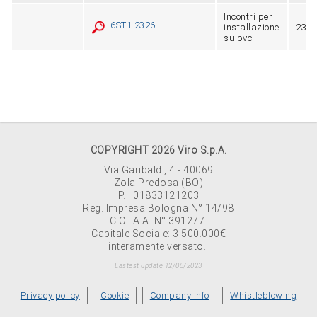
Incontri per
6ST1.2326
installazione
23 ÷
su pvc
COPYRIGHT 2026 Viro S.p.A.
Via Garibaldi, 4 - 40069
Zola Predosa (BO)
P.I. 01833121203
Reg. Impresa Bologna N° 14/98
C.C.I.A.A. N° 391277
Capitale Sociale: 3.500.000€
interamente versato.
Lastest update 12/05/2023
Privacy policy
Cookie
Company Info
Whistleblowing