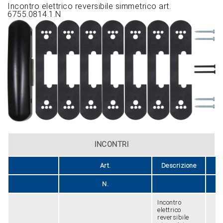
Incontro elettrico reversibile simmetrico art.
6755.0814.1.N
INCONTRI
Art.
Descrizione
F
N.
Incontro
elettrico
reversibile