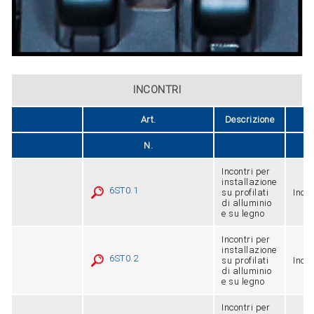
INCONTRI
Art.
Descrizione
Fi
N.
Incontri per
installazione
6ST0.1
su profilati
Inox
di alluminio
e su legno
Incontri per
installazione
6ST0.2
su profilati
Inox
di alluminio
e su legno
Incontri per