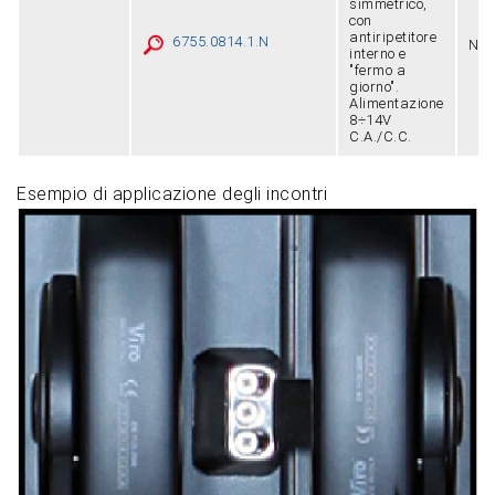
simmetrico,
con
antiripetitore
6755.0814.1.N
Ner
interno e
"fermo a
giorno".
Alimentazione
8÷14V
C.A./C.C.
Esempio di applicazione degli incontri