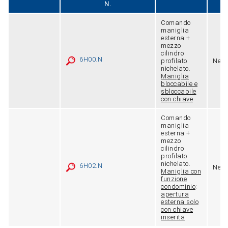
N.
Comando
maniglia
esterna +
mezzo
cilindro
6H00.N
profilato
Nero
nichelato.
Maniglia
bloccabile e
sbloccabile
con chiave
Comando
maniglia
esterna +
mezzo
cilindro
profilato
nichelato.
6H02.N
Nero
Maniglia con
funzione
condominio
:
apertura
esterna solo
con chiave
inserita