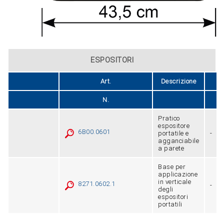
ESPOSITORI
Art.
Descrizione
Fi
N.
Pratico
espositore
6B00.0601
portatile e
-
agganciabile
a parete
Base per
applicazione
in verticale
8271.0602.1
-
degli
espositori
portatili