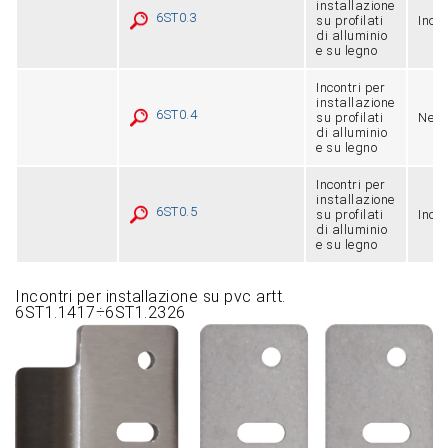
installazione
6ST0.3
su profilati
Inox
di alluminio
e su legno
Incontri per
installazione
6ST0.4
su profilati
Nero
di alluminio
e su legno
Incontri per
installazione
6ST0.5
su profilati
Inox
di alluminio
e su legno
Incontri per installazione su pvc artt.
6ST1.1417÷6ST1.2326