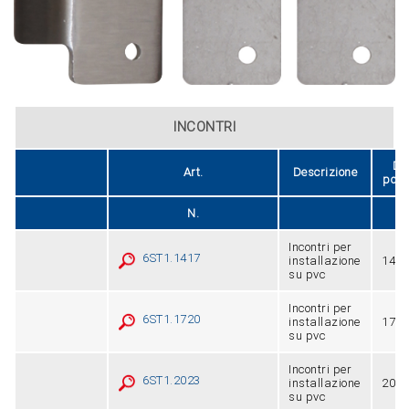
INCONTRI
Di
Art.
Descrizione
port
N.
Incontri per
6ST1.1417
installazione
14 ÷
su pvc
Incontri per
6ST1.1720
installazione
17 ÷
su pvc
Incontri per
6ST1.2023
installazione
20 ÷
su pvc