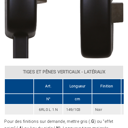
TIGES ET PÊNES VERTICAUX - LATÉRAUX
Art.
Longueur
Finition
N°
cm
6RL0.L.1.N
149/103
Noir
2
Pour des finitions sur demande, mettre gris (
.G
) ou "effet