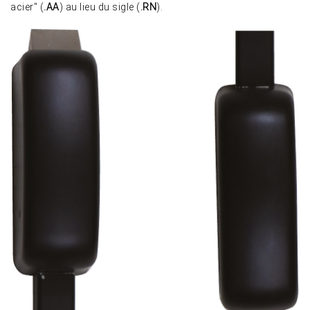
acier" (
.AA
) au lieu du sigle (
.RN
).