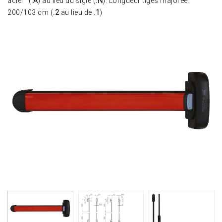
acier" (
.A
) au lieu du sigle (
.N
). Longueur tiges majorée:
200/103 cm (
.2
au lieu de
.1
)