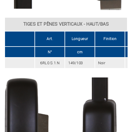
TIGES ET PÊNES VERTICAUX - HAUT/BAS
Art.
Longueur
Finition
N°
cm
6RL0.S.1.N
149/103
Noir
2