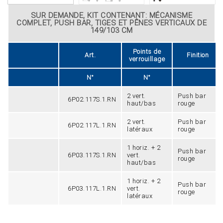
SUR DEMANDE, KIT CONTENANT: MÉCANISME
COMPLET, PUSH BAR, TIGES ET PÊNES VERTICAUX DE
149/103 CM
Points de
Art.
Finition
verrouillage
N°
N°
2 vert.
Push bar
6P02.117S.1.RN
haut/bas
rouge
2 vert.
Push bar
6P02.117L.1.RN
latéraux
rouge
1 horiz. + 2
Push bar
6P03.117S.1.RN
vert.
rouge
haut/bas
1 horiz. + 2
Push bar
6P03.117L.1.RN
vert.
rouge
latéraux