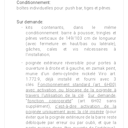
Conditionnement:
boîtes individuelles pour: push bar, tiges et pênes.
Sur demande:
kits contenants, dans le même
conditionnement: barre à pousser, tringles et
pênes verticaux de 149/103 cm de longueur
(avec fermeture en haut/bas ou latérale),
gâches, cales et vis nécessaires à
l'installation;
poignée extérieure réversible pour portes à
ouverture à droite et à gauche, en zamak peint,
munie d'un demi-cylindre nickelé Viro art.
1.772.9, déjà installé et fourni avec 3
clés.
Fonctionnement standard (art. 6H00)
avec activation ou blocage de la poignée à
travers l'utilisation de la clé
..
Sur demande
,
"
fonction copropriété
" (art. 6H02 sans
supplément),
c'est-à-dire activation de la
poignée uniquement avec la clé insérée
(pour
éviter que la poignée extérieure de la barre reste
débloquée par erreur ou par oubli, et que la