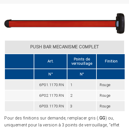
PUSH BAR MECANISME COMPLET
Points de
Art.
Finition
verrouillage
N°
N°
6P01.1170.RN
1
Rouge
6P02.1170.RN
2
Rouge
6P03.1170.RN
3
Rouge
Pour des finitions sur demande, remplacer gris (
.GG
) ou,
uniquement pour la version à 3 points de verrouillage, "effet