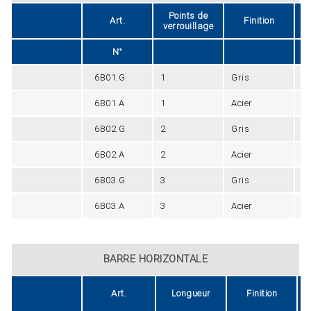
Points de
Art.
Finition
verrouillage
N°
6B01.G
1
Gris
2
6B01.A
1
Acier
2
6B02.G
2
Gris
1
6B02.A
2
Acier
1
6B03.G
3
Gris
2
6B03.A
3
Acier
2
BARRE HORIZONTALE
Art.
Longueur
Finition