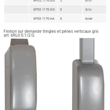
6P02.1170.GG
2
Gris
6P03.1170.GG
3
Gris
6P03.1170.AA
3
Acier
Finition sur demande tringles et pênes verticaux gris
art. 6RL0.S.1/2.G