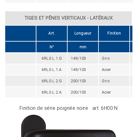
TIGES ET PÊNES VERTICAUX - LATÉRAUX
Art.
Longueur
Finition
N°
mm
6RL0.L.1.G
149/103
Gris
2
6RL0.L.1.A
149/103
Acier
2
6RL0.L.2.G
200/103
Gris
2
6RL0.L.2.A
200/103
Acier
2
Finition de série poignée noire art. 6H00.N