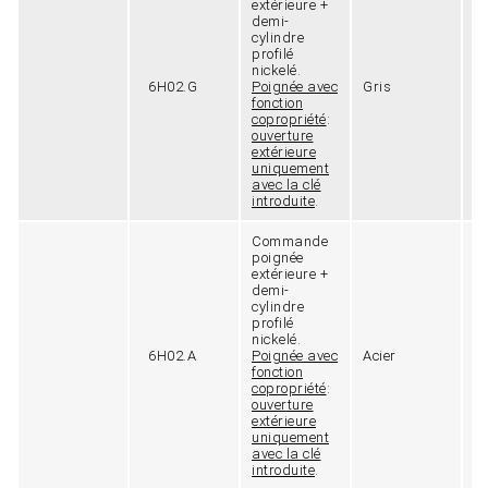
extérieure +
demi-
cylindre
profilé
nickelé.
6H02.G
Poignée avec
Gris
9
fonction
copropriété
:
ouverture
extérieure
uniquement
avec la clé
introduite
.
Commande
poignée
extérieure +
demi-
cylindre
profilé
nickelé.
6H02.A
Poignée avec
Acier
9
fonction
copropriété
:
ouverture
extérieure
uniquement
avec la clé
introduite
.