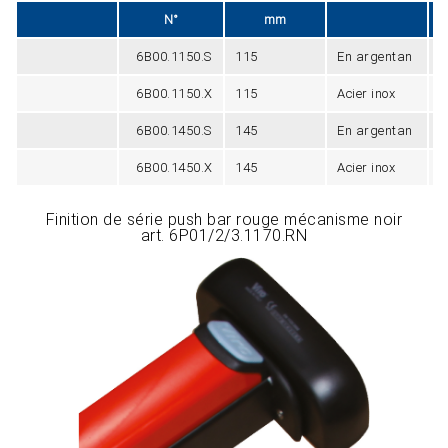
N°
mm
6B00.1150.S
115
En argentan
5
6B00.1150.X
115
Acier inox
7
6B00.1450.S
145
En argentan
6
6B00.1450.X
145
Acier inox
9
Finition de série push bar rouge mécanisme noir
art. 6P01/2/3.1170.RN