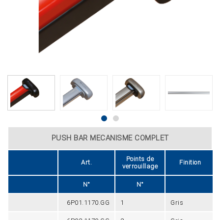
PUSH BAR MECANISME COMPLET
Points de
Art.
Finition
verrouillage
N°
N°
6P01.1170.GG
1
Gris