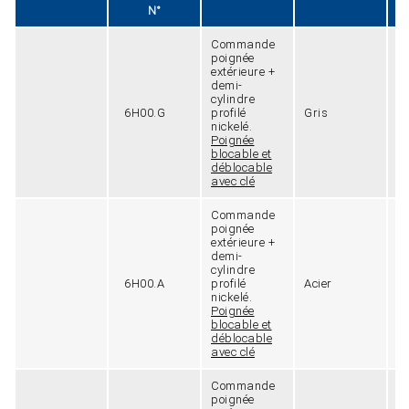
N°
Commande
poignée
extérieure +
demi-
cylindre
6H00.G
profilé
Gris
9
nickelé.
Poignée
blocable et
déblocable
avec clé
Commande
poignée
extérieure +
demi-
cylindre
6H00.A
profilé
Acier
9
nickelé.
Poignée
blocable et
déblocable
avec clé
Commande
poignée