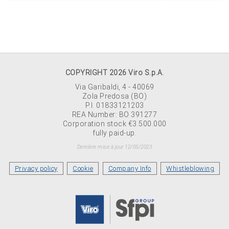
COPYRIGHT 2026 Viro S.p.A.
Via Garibaldi, 4 - 40069
Zola Predosa (BO)
P.I. 01833121203
REA Number: BO 391277
Corporation stock €3.500.000
fully paid-up.
Dernière mise à jour 12/05/2023
Privacy policy
Cookie
Company Info
Whistleblowing