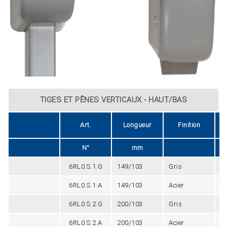
TIGES ET PÊNES VERTICAUX - HAUT/BAS
Art.
Longueur
Finition
N°
mm
6RL0.S.1.G
149/103
Gris
2
6RL0.S.1.A
149/103
Acier
2
6RL0.S.2.G
200/103
Gris
2
6RL0.S.2.A
200/103
Acier
2