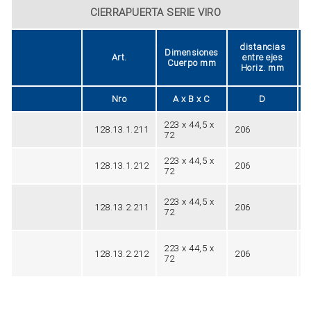
CIERRAPUERTA SERIE VIRO
distancias
Dimensiones
Art.
entre ejes
Cuerpo mm
Horiz. mm
Nro
A x B x C
D
223 x 44,5 x
128.13.1.211
206
1
72
223 x 44,5 x
128.13.1.212
206
1
72
223 x 44,5 x
128.13.2.211
206
1
72
223 x 44,5 x
128.13.2.212
206
1
72