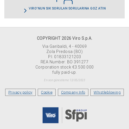
VİRO'NUN SIK SORULAN SORULARINA GÖZ ATIN
COPYRIGHT 2026 Viro S.p.A.
Via Garibaldi, 4 - 40069
Zola Predosa (BO)
P.I. 01833121203
REA Number: BO 391277
Corporation stock €3.500.000
fully paid-up.
En son güncelleme 12/05/2023
Privacy policy
Cookie
Company Info
Whistleblowing