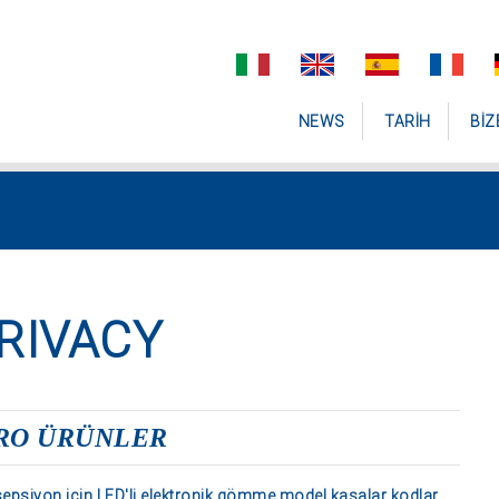
NEWS
TARIH
BIZ
RIVACY
RO ÜRÜNLER
epsiyon için LED'li elektronik gömme model kasalar kodlar.