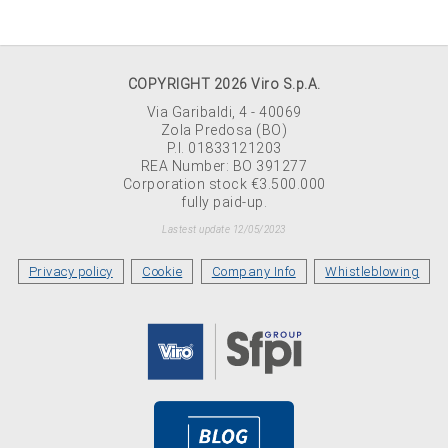
COPYRIGHT 2026 Viro S.p.A.
Via Garibaldi, 4 - 40069
Zola Predosa (BO)
P.I. 01833121203
REA Number: BO 391277
Corporation stock €3.500.000
fully paid-up.
Lastest update 12/05/2023
Privacy policy
Cookie
Company Info
Whistleblowing