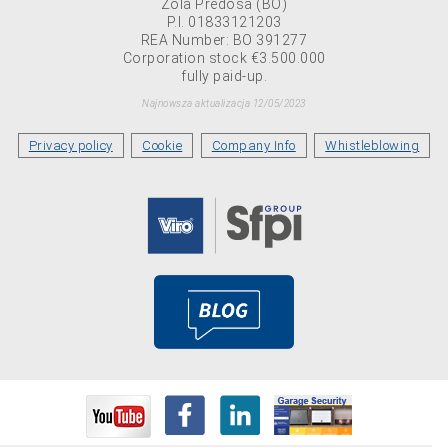
Zola Predosa (BO)
P.I. 01833121203
REA Number: BO 391277
Corporation stock €3.500.000
fully paid-up.
Najnowsza aktualizacja 12/05/2023
Privacy policy
Cookie
Company Info
Whistleblowing