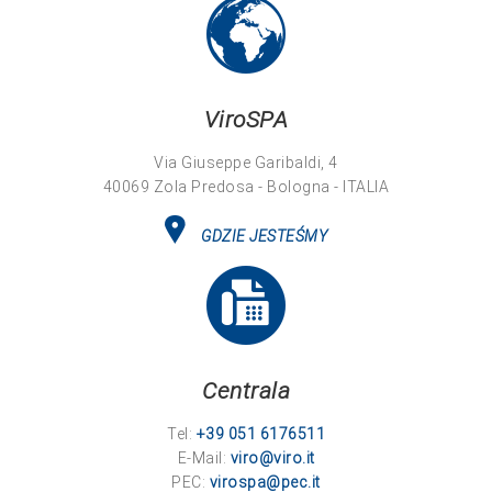
ViroSPA
Via Giuseppe Garibaldi, 4
40069 Zola Predosa - Bologna - ITALIA
GDZIE JESTEŚMY
Centrala
Tel:
+39 051 6176511
E-Mail:
viro@viro.it
PEC:
virospa@pec.it