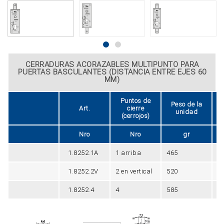
CERRADURAS ACORAZABLES MULTIPUNTO PARA
PUERTAS BASCULANTES (DISTANCIA ENTRE EJES 60
MM)
Puntos de
Peso de la
Art.
cierre
unidad
(cerrojos)
Nro
Nro
gr
1.8252.1A
1 arriba
465
2
1.8252.2V
2 en vertical
520
2
1.8252.4
4
585
2