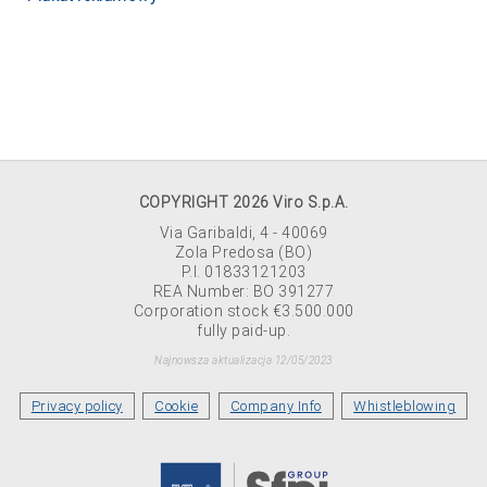
COPYRIGHT 2026 Viro S.p.A.
Via Garibaldi, 4 - 40069
Zola Predosa (BO)
P.I. 01833121203
REA Number: BO 391277
Corporation stock €3.500.000
fully paid-up.
Najnowsza aktualizacja 12/05/2023
Privacy policy
Cookie
Company Info
Whistleblowing