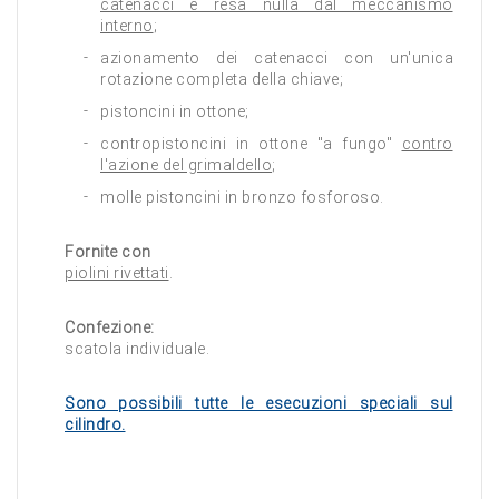
catenacci è resa nulla dal meccanismo
interno
;
azionamento dei catenacci con un'unica
rotazione completa della chiave;
pistoncini in ottone;
contropistoncini in ottone "a fungo"
contro
l'azione del grimaldello
;
molle pistoncini in bronzo fosforoso.
Fornite con
piolini rivettati
.
Confezione:
scatola individuale.
Sono possibili tutte le esecuzioni speciali sul
cilindro.