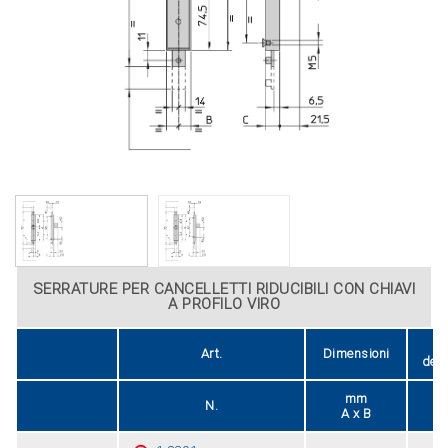
SERRATURE PER CANCELLETTI RIDUCIBILI CON CHIAVI
A PROFILO VIRO
A
Art.
Dimensioni
del
mm
N.
A x B