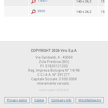
1.8301
140 x 26,2
15,8
8300
140 x 26,2
15,8
COPYRIGHT 2026 Viro S.p.A.
Via Garibaldi, 4 - 40069
Zola Predosa (BO)
P.I. 01833121203
Reg. Impresa Bologna N° 14/98
C.C.I.A.A. N° 391277
Capitale Sociale: 3.500.000€
interamente versato.
Lastest update 12/05/2023
Privacy policy
Cookie
Company Info
Whistleblowing