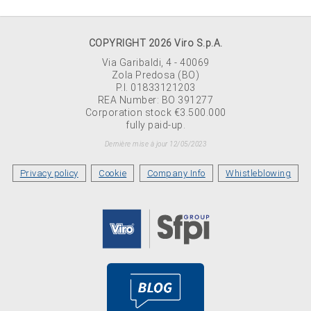
COPYRIGHT 2026 Viro S.p.A.
Via Garibaldi, 4 - 40069
Zola Predosa (BO)
P.I. 01833121203
REA Number: BO 391277
Corporation stock €3.500.000
fully paid-up.
Dernière mise à jour 12/05/2023
Privacy policy
Cookie
Company Info
Whistleblowing