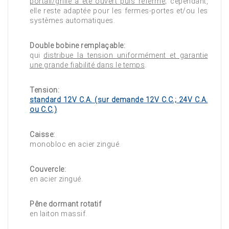
portail/grille a été ouvert puis refermé
; cependant,
elle reste adaptée pour les fermes-portes et/ou les
systèmes automatiques.
Double bobine remplaçable:
qui
distribue la tension uniformément et garantie
une grande fiabilité dans le temps
.
Tension:
standard 12V C.A. (sur demande 12V C.C.; 24V C.A.
ou C.C.)
.
Caisse:
monobloc en acier zingué.
Couvercle:
en acier zingué.
Pêne dormant rotatif
en laiton massif.