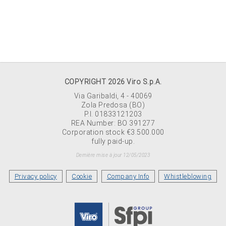
COPYRIGHT 2026 Viro S.p.A.
Via Garibaldi, 4 - 40069
Zola Predosa (BO)
P.I. 01833121203
REA Number: BO 391277
Corporation stock €3.500.000
fully paid-up.
Dernière mise à jour 12/05/2023
Privacy policy
Cookie
Company Info
Whistleblowing