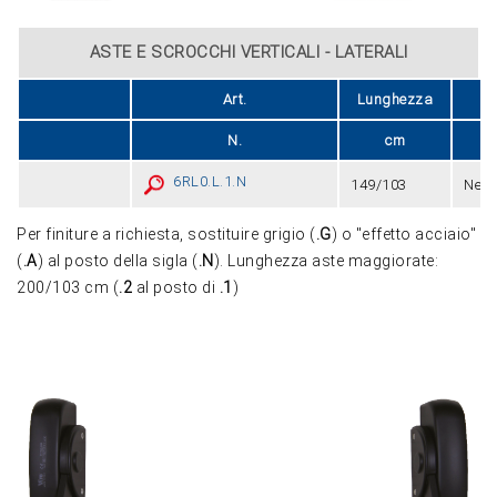
ASTE E SCROCCHI VERTICALI - LATERALI
Art.
Lunghezza
Fi
N.
cm
6RL0.L.1.N
149/103
Nero
Per finiture a richiesta, sostituire grigio (
.G
) o "effetto acciaio"
(
.A
) al posto della sigla (
.N
). Lunghezza aste maggiorate:
200/103 cm (
.2
al posto di
.1
)