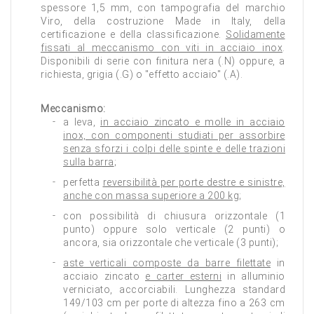
spessore 1,5 mm, con tampografia del marchio
Viro, della costruzione Made in Italy, della
certificazione e della classificazione.
Solidamente
fissati al meccanismo con viti in acciaio inox
.
Disponibili di serie con finitura nera (.N) oppure, a
richiesta, grigia (.G) o "effetto acciaio" (.A).
Meccanismo:
a leva,
in acciaio zincato e molle in acciaio
inox, con componenti studiati per assorbire
senza sforzi i colpi delle spinte e delle trazioni
sulla barra
;
perfetta
reversibilità per porte destre e sinistre,
anche con massa superiore a 200 kg
;
con possibilità di chiusura orizzontale (1
punto) oppure solo verticale (2 punti) o
ancora, sia orizzontale che verticale (3 punti);
aste verticali composte da barre filettate
in
acciaio zincato
e carter esterni
in alluminio
verniciato, accorciabili. Lunghezza standard
149/103 cm per porte di altezza fino a 263 cm