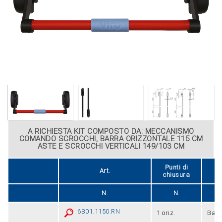
A RICHIESTA KIT COMPOSTO DA: MECCANISMO
COMANDO SCROCCHI, BARRA ORIZZONTALE 115 CM
ASTE E SCROCCHI VERTICALI 149/103 CM
Punti di
Art.
Fi
chiusura
N.
N.
6B01.1150.RN
1 oriz.
Barr