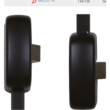
6RL0.S.1.N
149/103
Nero