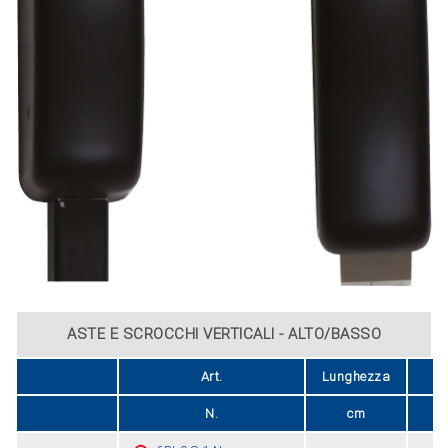
ASTE E SCROCCHI VERTICALI - ALTO/BASSO
Art.
Lunghezza
Fi
N.
cm