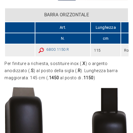
BARRA ORIZZONTALE
Art.
Lunghezza
Fi
N.
cm
6B00.1150.R
115
Ross
Per finiture a richiesta, sostituire inox (
.X
) o argento
anodizzato (
.S
) al posto della sigla (
.R
). Lunghezza barra
maggiorata: 145 cm (
.1450
al posto di
.1150
)