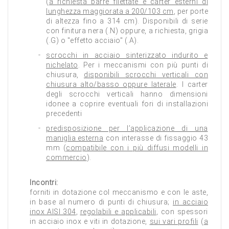
(
a richiesta barre filettate e carter esterni di
lunghezza maggiorata a 200/103 cm
, per porte
di altezza fino a 314 cm). Disponibili di serie
con finitura nera (.N) oppure, a richiesta, grigia
(.G) o "effetto acciaio" (.A).
scrocchi in acciaio sinterizzato indurito e
nichelato
. Per i meccanismi con più punti di
chiusura,
disponibili scrocchi verticali con
chiusura alto/basso oppure laterale
. I carter
degli scrocchi verticali hanno dimensioni
idonee a coprire eventuali fori di installazioni
precedenti
predisposizione per l’applicazione di una
maniglia esterna
con interasse di fissaggio 43
mm (
compatibile con i più diffusi modelli in
commercio
).
Incontri:
forniti in dotazione col meccanismo e con le aste,
in base al numero di punti di chiusura;
in acciaio
inox AISI 304
,
regolabili e applicabili
, con spessori
in acciaio inox e viti in dotazione,
sui vari profili
(
a