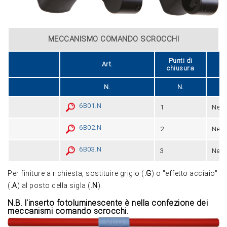
MECCANISMO COMANDO SCROCCHI
Punti di
Art.
Fi
chiusura
N.
N.
6B01.N
1
Nero
6B02.N
2
Nero
6B03.N
3
Nero
Per finiture a richiesta, sostituire grigio (
.G
) o "effetto acciaio"
(
.A
) al posto della sigla (
.N
).
N.B. l'inserto fotoluminescente è nella confezione dei
meccanismi comando scrocchi.