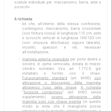
scatole individuali per: meccanismo, barra, aste e
scrocchi.
A richiesta:
kit che, all’interno della stessa confezione,
contengono: meccanismo, barra orizzontale
(con finitura rossa) di lunghezza 115 cm, aste
e scrocchi verticali di lunghezza 149/103 cm
(con chiusura alto/basso oppure laterale),
incontri, spessori e viti, necessari
all’installazione;
maniglia esterna reversibile
per porte destre e
sinistre, in zama verniciata, dotata di mezzo
cilindro nichelato Viro art. 1.772.9, già
installato e fornito con 3 chiavi.
Funzionamento standard
(art. 6H00)
con
attivazione o bloccaggio della maniglia
attraverso l’uso della chiave
.
A richiesta
"
funzione condominio
" (art. 6H02 senza
supplemento)
ovvero attivazione della
maniglia solo con chiave inserita
(in questo
modo si evita che il maniglione possa