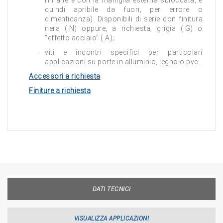
rimanere con la maniglia esterna sbloccata, e
quindi apribile da fuori, per errore o
dimenticanza). Disponibili di serie con finitura
nera (.N) oppure, a richiesta, grigia (.G) o
"effetto acciaio" (.A);
viti e incontri specifici per particolari
applicazioni su porte in alluminio, legno o pvc.
Accessori a richiesta
Finiture a richiesta
DATI TECNICI
VISUALIZZA APPLICAZIONI