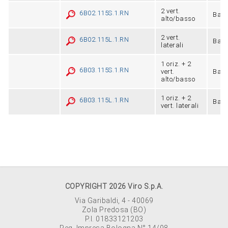
2 vert.
6B02.115S.1.RN
Barr
alto/basso
2 vert.
6B02.115L.1.RN
Barr
laterali
1 oriz. + 2
6B03.115S.1.RN
vert.
Barr
alto/basso
1 oriz. + 2
6B03.115L.1.RN
Barr
vert. laterali
COPYRIGHT 2026 Viro S.p.A.
Via Garibaldi, 4 - 40069
Zola Predosa (BO)
P.I. 01833121203
Reg. Impresa Bologna N° 14/98