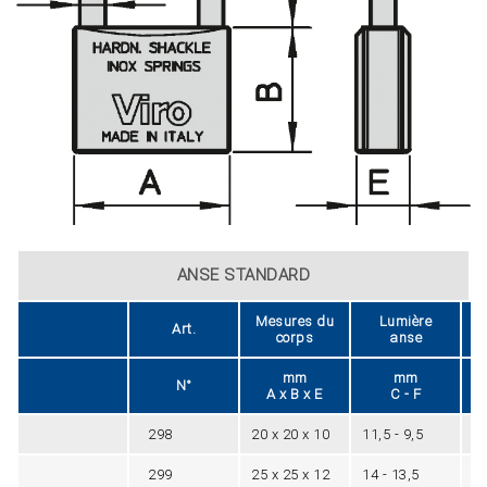
ANSE STANDARD
Mesures du
Lumière
Art.
corps
anse
mm
mm
N°
A x B x E
C - F
298
20 x 20 x 10
11,5 - 9,5
3,
299
25 x 25 x 12
14 - 13,5
4