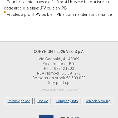
Pour les versions avec clés à profil breveté faire suivre au
code article la sigle:
.PV
ou bien
.PB
Articles à profil
.PV
ou bien
.PB
à commander sur demande.
COPYRIGHT 2026 Viro S.p.A.
Via Garibaldi, 4 - 40069
Zola Predosa (BO)
P.I. 01833121203
REA Number: BO 391277
Corporation stock €3.500.000
fully paid-up.
Dernière mise à jour 12/05/2023
Privacy policy
Cookie
Company Info
Whistleblowing