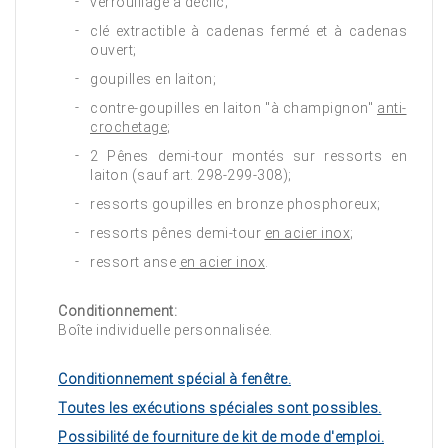
verrouillage à déclic;
clé extractible à cadenas fermé et à cadenas
ouvert;
goupilles en laiton;
contre-goupilles en laiton "à champignon"
anti-
crochetage
;
2 Pênes demi-tour montés sur ressorts en
laiton (sauf art. 298-299-308);
ressorts goupilles en bronze phosphoreux;
ressorts pênes demi-tour
en acier inox
;
ressort anse
en acier inox
.
Conditionnement:
Boîte individuelle personnalisée.
Conditionnement spécial à fenêtre.
Toutes les exécutions spéciales sont possibles.
Possibilité de fourniture de kit de mode d'emploi.