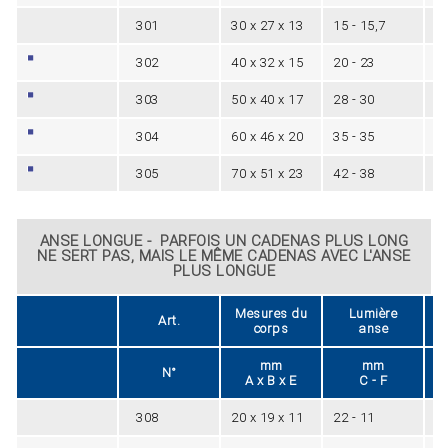
301
30 x 27 x 13
15 - 15,7
5
302
40 x 32 x 15
20 - 23
6
303
50 x 40 x 17
28 - 30
8
304
60 x 46 x 20
35 - 35
1
305
70 x 51 x 23
42 - 38
1
ANSE LONGUE - PARFOIS UN CADENAS PLUS LONG
NE SERT PAS, MAIS LE MÊME CADENAS AVEC L'ANSE
PLUS LONGUE
Mesures du
Lumière
Art.
corps
anse
mm
mm
N°
A x B x E
C - F
308
20 x 19 x 11
22 - 11
3,