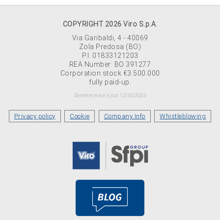
COPYRIGHT 2026 Viro S.p.A.
Via Garibaldi, 4 - 40069
Zola Predosa (BO)
P.I. 01833121203
REA Number: BO 391277
Corporation stock €3.500.000
fully paid-up.
Dernière mise à jour 12/05/2023
Privacy policy
Cookie
Company Info
Whistleblowing