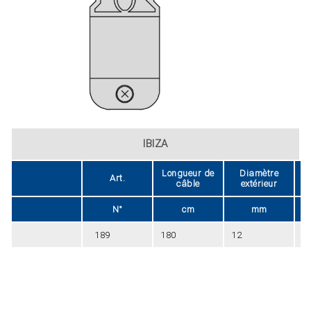
IBIZA
Longueur de
Diamètre
Art.
câble
extérieur
N°
cm
mm
189
180
12
0