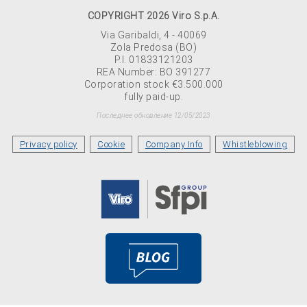
COPYRIGHT 2026 Viro S.p.A.
Via Garibaldi, 4 - 40069
Zola Predosa (BO)
P.I. 01833121203
REA Number: BO 391277
Corporation stock €3.500.000
fully paid-up.
Последнее обновление 12/05/2023
Privacy policy
Cookie
Company Info
Whistleblowing