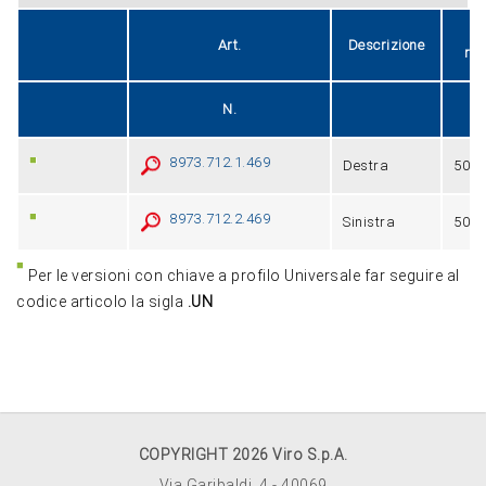
E
Art.
Descrizione
reg
N.
8973.712.1.469
Destra
50÷8
8973.712.2.469
Sinistra
50÷8
Per le versioni con chiave a profilo Universale far seguire al
codice articolo la sigla
.UN
COPYRIGHT 2026 Viro S.p.A.
Via Garibaldi, 4 - 40069