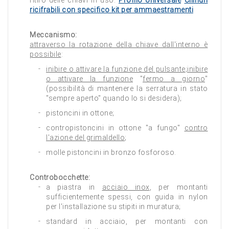
ritiro delle chiavi in uso.
Profilo Universale
Cilindri
ricifrabili con specifico kit per ammaestramenti
Meccanismo:
attraverso la rotazione della chiave dall'interno è
possibile
:
inibire o attivare la funzione del pulsante
;
inibire
o attivare la funzione
"
fermo a giorno
"
(possibilità di mantenere la serratura in stato
"sempre aperto" quando lo si desidera);
pistoncini in ottone;
contropistoncini in ottone "a fungo"
contro
l'azione del grimaldello
;
molle pistoncini in bronzo fosforoso.
Controbocchette:
a piastra in
acciaio inox
, per montanti
sufficientemente spessi, con guida in nylon
per l'installazione su stipiti in muratura;
standard in acciaio, per montanti con