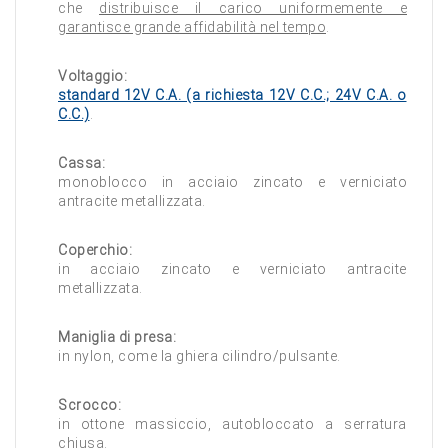
che
distribuisce il carico uniformemente e
garantisce grande affidabilità nel tempo
.
Voltaggio:
standard 12V C.A. (a richiesta 12V C.C.; 24V C.A. o
C.C.)
.
Cassa:
monoblocco in acciaio zincato e verniciato
antracite metallizzata.
Coperchio:
in acciaio zincato e verniciato antracite
metallizzata.
Maniglia di presa:
in nylon, come la ghiera cilindro/pulsante.
Scrocco:
in ottone massiccio, autobloccato a serratura
chiusa.