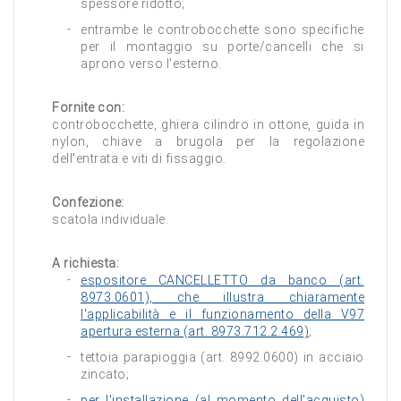
spessore ridotto;
entrambe le controbocchette sono specifiche
per il montaggio su porte/cancelli che si
aprono verso l'esterno.
Fornite con:
controbocchette, ghiera cilindro in ottone, guida in
nylon, chiave a brugola per la regolazione
dell'entrata e viti di fissaggio.
Confezione:
scatola individuale.
A richiesta:
espositore CANCELLETTO da banco (art.
8973.0601), che illustra chiaramente
l'applicabilità e il funzionamento della V97
apertura esterna (art. 8973.712.2.469)
;
tettoia parapioggia (art. 8992.0600) in acciaio
zincato;
per l'installazione (al momento dell'acquisto)