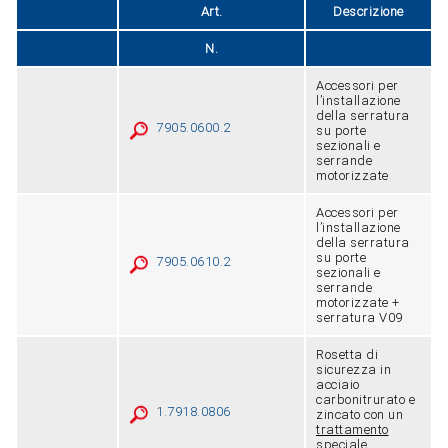
Art.
Descrizione
N.
Accessori per
l’installazione
della serratura
7905.0600.2
su porte
sezionali e
serrande
motorizzate
Accessori per
l’installazione
della serratura
su porte
7905.0610.2
sezionali e
serrande
motorizzate +
serratura V09
Rosetta di
sicurezza in
acciaio
carbonitrurato e
1.7918.0806
zincato con un
trattamento
speciale