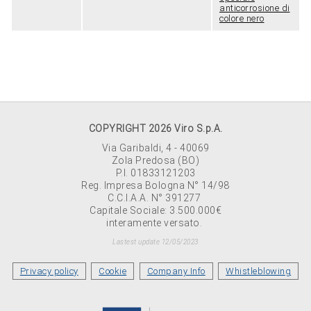
anticorrosione di
colore nero
COPYRIGHT 2026 Viro S.p.A.
Via Garibaldi, 4 - 40069
Zola Predosa (BO)
P.I. 01833121203
Reg. Impresa Bologna N° 14/98
C.C.I.A.A. N° 391277
Capitale Sociale: 3.500.000€
interamente versato.
Lastest update 12/05/2023
Privacy policy
Cookie
Company Info
Whistleblowing