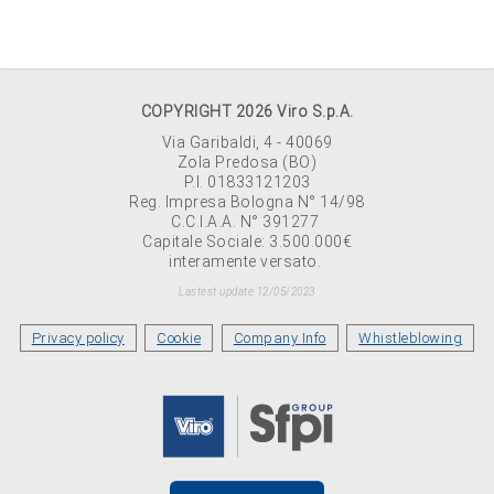
COPYRIGHT 2026 Viro S.p.A.
Via Garibaldi, 4 - 40069
Zola Predosa (BO)
P.I. 01833121203
Reg. Impresa Bologna N° 14/98
C.C.I.A.A. N° 391277
Capitale Sociale: 3.500.000€
interamente versato.
Lastest update 12/05/2023
Privacy policy
Cookie
Company Info
Whistleblowing