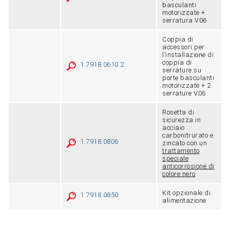
basculanti
motorizzate +
serratura V06
Coppia di
accessori per
l’installazione di
coppia di
1.7918.0610.2
serrature su
porte basculanti
motorizzate + 2
serrature V06
Rosetta di
sicurezza in
acciaio
carbonitrurato e
1.7918.0806
zincato con un
trattamento
speciale
anticorrosione di
colore nero
Kit opzionale di
1.7918.0850
alimentazione