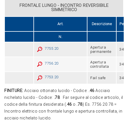
FRONTALE LUNGO - INCONTRO REVERSIBILE
SIMMETRICO
Art.
Descrizione
Peso
N.
Apertura
7755.20
340
permanente
Apertura
7756.20
340
controllata
7753.20
Fail safe
340
FINITURE:
Acciaio ottonato lucido - Codice:
.46
Acciaio
nichelato lucido - Codice:
.78
Far seguire al codice articolo, il
codice della finitura desiderata (
.46
o
.78
) Es. 7756.20.78 =
Incontro elettrico con frontale lungo e apertura controllata, in
acciaio nichelato lucido.