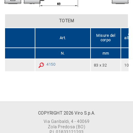
TOTEM
Am
Misure del
Art.
allo
corpo
o
N.
mm
4150
83 x 32
10,9 
COPYRIGHT 2026 Viro S.p.A.
Via Garibaldi, 4 - 40069
Zola Predosa (BO)
P.I. 01833121203