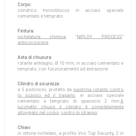
Corpo:
cilindrico monoblocco in acciaio speciale
cementato e temprato.
Finitura:
nichelatura chimica
"
NIPLOY PROCESS
"
anticorrosione
.
Asta di chiusura:
rotante antitaglio, Ø 10 mm, in acciaio cementato e
temprato, con funzionamento ad estrazione.
Cilindro di sicurezza:
a 5 pistoncini, protetto da
piastrina rotante contro
lo scasso ed il trapano
, in acciaio speciale
cementato e temprato di spessore 2 mm.
A
lucchetto chiuso il cilindro è completamente
alloggiato nel corpo
,
contro lo strappo
.
Chiavi:
in ottone nichelato, a profilo Viro Top Security, 2 in