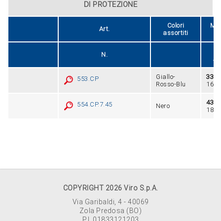
DI PROTEZIONE
Colori
Mis
Art.
assortiti
c
N.
A 
Giallo-
33,7
553.CP
Rosso-Blu
16,6
43,5
554.CP.7.45
Nero
18,5
COPYRIGHT 2026 Viro S.p.A.
Via Garibaldi, 4 - 40069
Zola Predosa (BO)
P.I. 01833121203