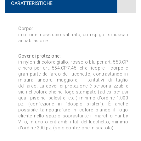
CARATTERISTICHE
Corpo:
in ottone massiccio satinato, con spigoli smussati
antiabrasione.
Cover di protezione:
in nylon di colore giallo, rosso o blu per art. 553.CP
e nero per art. 554.CP.7.45; che ricopre il corpo e
gran parte dell'arco del lucchetto, contrastando in
misura ancora maggiore, i tentativi di taglio
dell'arco.
La cover di protezione è personalizzabile
sia nel colore che nel logo stampato
(ad es. per usi
quali piscine, palestre, etc.)
minimo d'ordine 1.000
pz
. (confezione in "doppio blister").
È anche
possibile tampografare in colore bianco il logo
cliente nello spazio soprastante il marchio Fai by
Viro
,
in uno o entrambi i lati del lucchetto
,
minimo
d'ordine 200 pz
. (solo confezione in scatola).