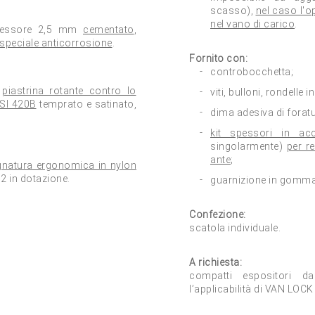
scasso),
nel caso l'
nel vano di carico
.
essore 2,5 mm
cementato
,
speciale anticorrosione
.
Fornito con:
controbocchetta;
a
piastrina rotante contro lo
viti, bulloni, rondelle i
ISI 420B
temprato e satinato,
dima adesiva di foratu
kit spessori in ac
singolarmente)
per re
ante
;
ugnatura ergonomica in nylon
 2 in dotazione.
guarnizione in gomma 
Confezione:
scatola individuale.
A richiesta:
compatti espositori d
l’applicabilità di VAN LOC