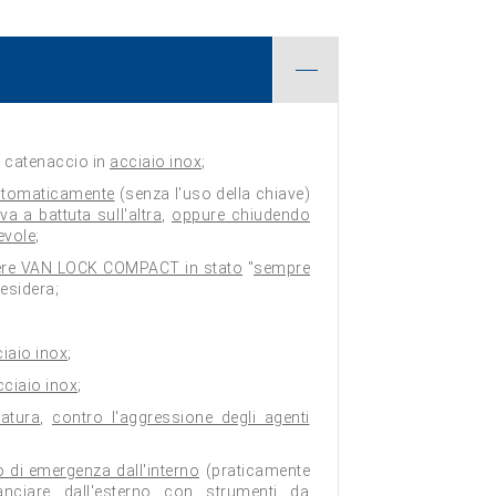
 catenaccio in
acciaio inox
;
automaticamente
(senza l'uso della chiave)
a a battuta sull'altra
,
oppure chiudendo
evole
;
nere VAN LOCK COMPACT in stato
"
sempre
desidera;
iaio inox
;
cciaio inox
;
ratura
,
contro l'aggressione degli agenti
o di emergenza dall'interno
(praticamente
nciare dall'esterno con strumenti da