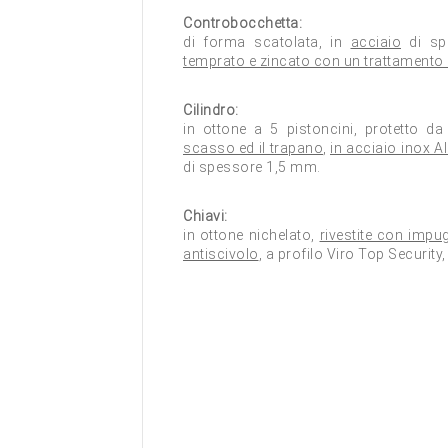
Controbocchetta:
di forma scatolata, in
acciaio
di sp
temprato e zincato con un trattamento 
Cilindro:
in ottone a 5 pistoncini, protetto d
scasso ed il trapano
,
in acciaio inox A
di spessore 1,5 mm.
Chiavi:
in ottone nichelato,
rivestite con imp
antiscivolo
, a profilo Viro Top Security,