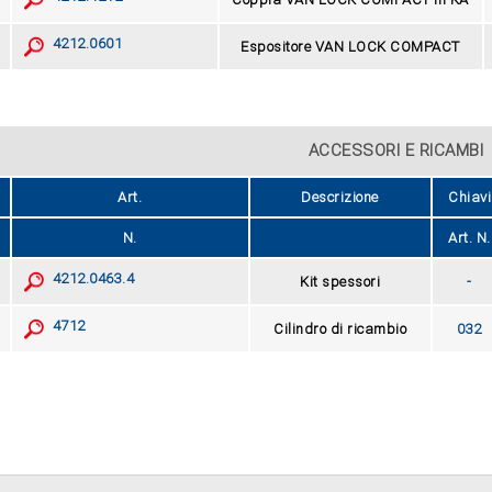
4212.0601
Espositore VAN LOCK COMPACT
ACCESSORI E RICAMBI
Art.
Descrizione
Chiavi
N.
Art. N.
4212.0463.4
Kit spessori
-
4712
Cilindro di ricambio
032