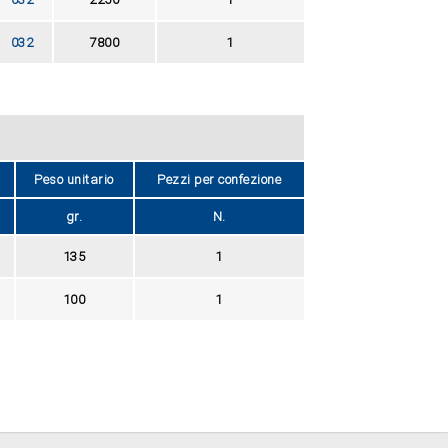
032
7800
1
Peso unitario
Pezzi per confezione
gr.
N.
135
1
100
1