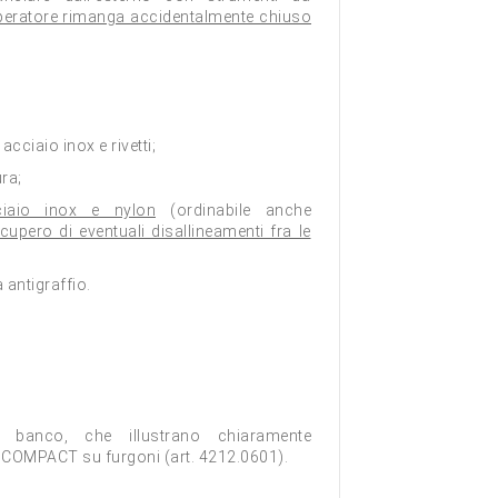
operatore rimanga accidentalmente chiuso
n acciaio inox e rivetti;
ra;
ciaio inox e nylon
(ordinabile anche
cupero di eventuali disallineamenti fra le
antigraffio.
a banco, che illustrano chiaramente
K COMPACT su furgoni (art. 4212.0601).