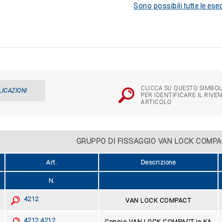
Sono possibili tutte le esec
CLICCA SU QUESTO SIMBOL
LICAZIONI
PER IDENTIFICARE IL RIVE
ARTICOLO
GRUPPO DI FISSAGGIO VAN LOCK COMPA
Art.
Descrizione
N.
4212
VAN LOCK COMPACT
4212.4212
Coppia VAN LOCK COMPACT in KA