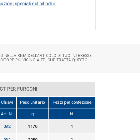
uzioni speciali sul cilindro.
O NELLA RIGA DELL'ARTICOLO DI TUO INTERESSE
NDITORE PIÙ VICINO A TE, CHE TRATTA QUESTO
CT PER FURGONI
Chiavi
Peso unitario
Pezzi per confezione
Art. N.
g
N.
032
1170
1
032
2250
1