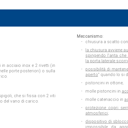
Meccanismo:
chiusura a scatto con
la chiusura avviene 
spingendo l'anta che v
la porta laterale scorr
in acciaio inox e 2 rivetti (in
possibilità di mante
elle porte posteriori) o sulla
aperto
" quando lo si 
rico.
pistoncini in ottone;
molle pistoncini in
acc
 spigoli, che si fissa con 2 viti
molle catenaccio in
a
no del vano di carico.
protezione copri ser
atmosferici
;
dispositivo di sblocc
impossibile da agga