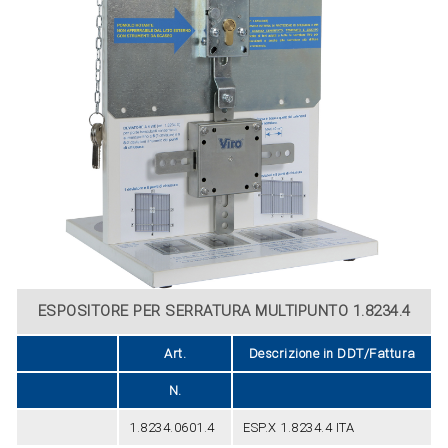
ESPOSITORE PER SERRATURA MULTIPUNTO 1.8234.4
Art.
Descrizione in DDT/Fattura
N.
1.8234.0601.4
ESP.X 1.8234.4 ITA