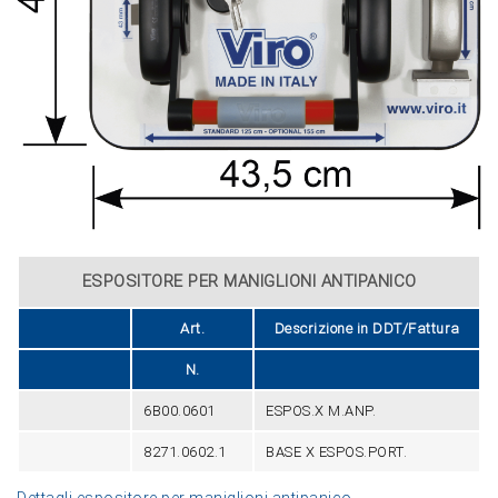
ESPOSITORE PER MANIGLIONI ANTIPANICO
Art.
Descrizione in DDT/Fattura
N.
6B00.0601
ESPOS.X M.ANP.
8271.0602.1
BASE X ESPOS.PORT.
Dettagli espositore per maniglioni antipanico