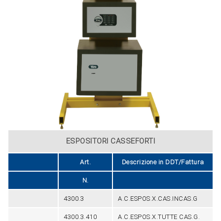
ESPOSITORI CASSEFORTI
Art.
Descrizione in DDT/Fattura
N.
4300.3
A.C.ESPOS.X.CAS.INCAS.G
4300.3.410
A.C.ESPOS.X.TUTTE CAS.G.