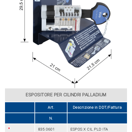
ESPOSITORE PER CILINDRI PALLADIUM
Art.
Descrizione in DDT/Fattura
N.
835.0601
ESPOS.X CIL.PLD ITA