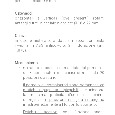
perni in acciaio Ø 8 mm.
Catenacci:
orizzontali e verticali (ove presenti) rotanti
antitaglio tutti in acciaio nichelato Ø 18 o 22 mm.
Chiavi:
in ottone nichelato, a doppia mappa con testa
rivestita in ABS antiscivolo, 2 in dotazione (art.
1.078).
Meccanismo:
serratura in acciaio comandata dal pomolo e
da 3 combinatori meccanici cromati, da 20
posizioni ciascuno;
il pomolo e i combinatori sono comandati da
pratiche impugnature ripiegabili
, che uniscono
la massima praticità d'uso alla minima
sporgenza,
in posizione ripiegata rimangono
infatti perfettamente a filo con lo sportello
;
l'etichetta adesiva
, con funzione anche