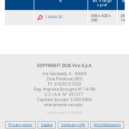
N.
alt. x largh.
alt.
x prof.
x
300 x 420 x
282 
1.4344.20
200
148
COPYRIGHT 2026 Viro S.p.A.
Via Garibaldi, 4 - 40069
Zola Predosa (BO)
P.I. 01833121203
Reg. Impresa Bologna N° 14/98
C.C.I.A.A. N° 391277
Capitale Sociale: 3.500.000€
interamente versato.
Lastest update 12/05/2023
Privacy policy
Cookie
Company Info
Whistleblowing