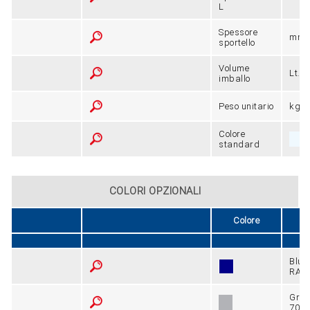
L
Spessore
mm
sportello
Volume
Lt.
imballo
Peso unitario
kg
Colore
standard
COLORI OPZIONALI
Colore
D
Blu
RAL5
Grigi
7040