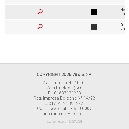
Nero
9005
Grig
7024
COPYRIGHT 2026 Viro S.p.A.
Via Garibaldi, 4 - 40069
Zola Predosa (BO)
P.I. 01833121203
Reg. Impresa Bologna N° 14/98
C.C.I.A.A. N° 391277
Capitale Sociale: 3.500.000€
interamente versato.
Lastest update 12/05/2023