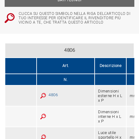
DATI TECNICI
CLICCA SU QUESTO SIMBOLO NELLA RIGA DELL'ARTICOLO DI
TUO INTERESSE PER IDENTIFICARE IL RIVENDITORE PIÙ
VICINO A TE, CHE TRATTA QUESTO ARTICOLO
4806
Un
Art.
Descrizione
m
N.
Dimensioni
4806
esterne H x L
mm
x P
Dimensioni
interne H x L
mm
x P
Luce utile
sportello H x
mm