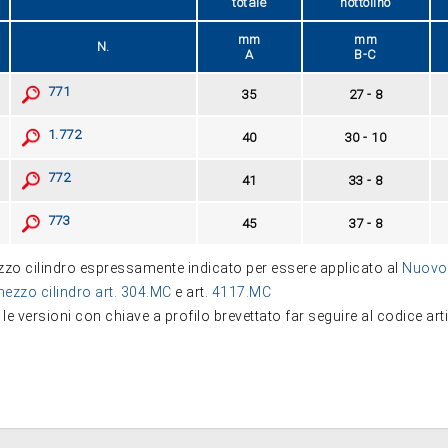
totale
nottolino
mm
mm
N.
A
B-C
771
35
27 - 8
1.772
40
30 - 10
772
41
33 - 8
773
45
37 - 8
zo cilindro espressamente indicato per essere applicato al
Nuovo 
mezzo cilindro art. 304.MC
e art.
4117.MC
le versioni con chiave a profilo brevettato far seguire al codice arti