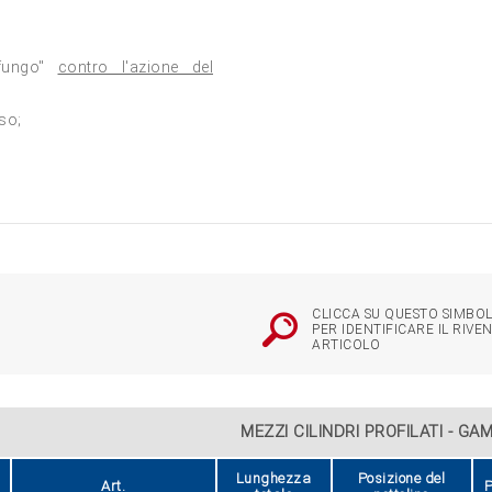
 fungo"
contro l'azione del
so;
CLICCA SU QUESTO SIMBOL
PER IDENTIFICARE IL RIVE
ARTICOLO
MEZZI CILINDRI PROFILATI - GA
Lunghezza
Posizione del
Art.
P