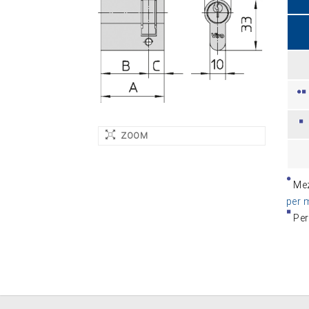
ZOOM
Mez
per 
Per 