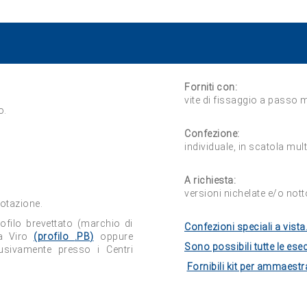
Forniti con:
vite di fissaggio a passo 
o.
Confezione:
individuale, in scatola mult
A richiesta:
versioni nichelate e/o nott
dotazione.
ofilo brevettato (marchio di
Confezioni speciali a vista
da Viro
(profilo
.PB
)
oppure
Sono possibili tutte le esec
lusivamente presso i Centri
Fornibili kit per ammaestr