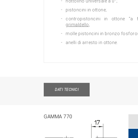
nottolino universale a 0°;
pistoncini in ottone;
contropistoncini in ottone "a
grimaldello
;
molle pistoncini in bronzo fosforo
anelli di arresto in ottone.
DATI TECNICI
GAMMA 770