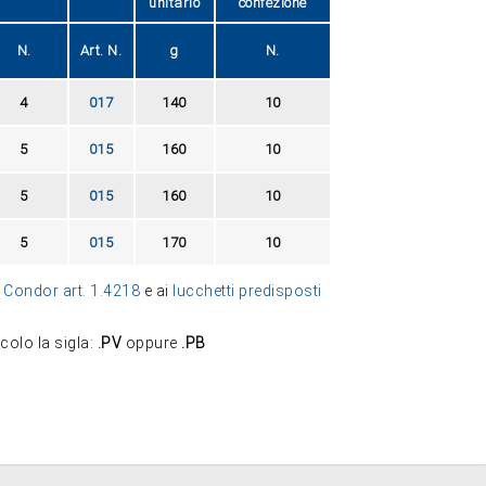
unitario
confezione
N.
Art. N.
g
N.
4
017
140
10
5
015
160
10
5
015
160
10
5
015
170
10
Condor art. 1.4218
e ai
lucchetti predisposti
colo la sigla:
.PV
oppure
.PB