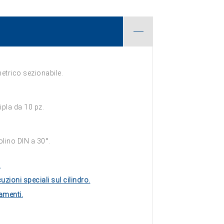
metrico sezionabile.
ipla da 10 pz.
olino DIN a 30°.
.
uzioni speciali sul cilindro.
amenti.