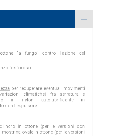
n ottone "a fungo"
contro l'azione del
ronzo fosforoso.
ltezza
per recuperare eventuali movimenti
 variazioni climatiche) fra serratura e
erto in nylon autolubrificante in
to con l'espulsore.
cilindro in ottone (per le versioni con
, mostrina ovale in ottone (per le versioni