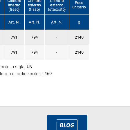
i
Cilindro
Cilindro
Cilindro
Peso
interno
esterno
esterno
unitario
(fisso)
(fisso)
(staccato)
Art. N.
Art. N.
Art. N.
g
791
794
-
2140
791
794
-
2140
icolo la sigla
.UN
rticolo il codice colore
.469