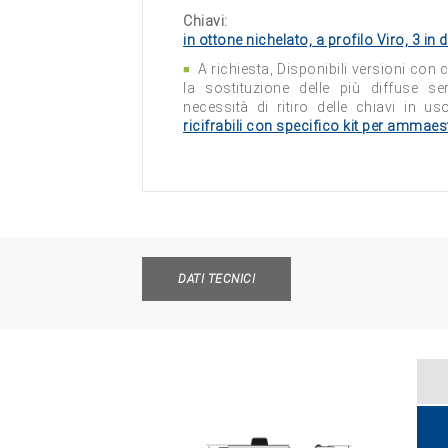
Chiavi:
in ottone nichelato, a profilo Viro, 3 in 
A richiesta, Disponibili versioni con c
la sostituzione delle più diffuse se
necessità di ritiro delle chiavi in u
ricifrabili con specifico kit per ammae
DATI TECNICI
M
d'a
regol
sfor
legg