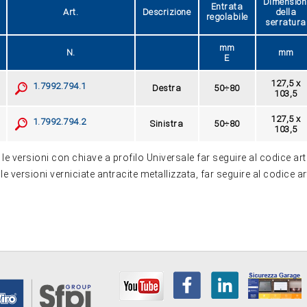
Dimension
Entrata
Art.
Descrizione
della
regolabile
serratura
mm
N.
mm
E
127,5 x
1.7992.794.1
Destra
50÷80
103,5
127,5 x
1.7992.794.2
Sinistra
50÷80
103,5
le versioni con chiave a profilo Universale far seguire al codice art
le versioni verniciate antracite metallizzata, far seguire al codice a