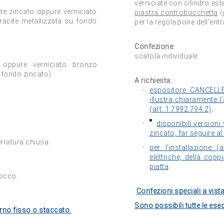
verniciate con cilindro est
e zincato oppure verniciato
piastra controbocchetta
(
tracite metallizzata su fondo
per la regolazione dell'entra
Confezione:
scatola individuale.
 oppure verniciato bronzo
 fondo zincato).
A richiesta:
espositore CANCELLE
illustra chiaramente l
(art. 1.7992.794.2)
;
disponibili versioni
zincato, far seguire al
rratura chiusa.
per l'installazione 
elettriche, della cop
piatta
.
rocco.
Confezioni speciali a vista
Sono possibili tutte le esec
erno fisso o staccato.