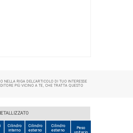
O NELLA RIGA DELL'ARTICOLO DI TUO INTERESSE
NDITORE PIÙ VICINO A TE, CHE TRATTA QUESTO
METALLIZZATO
i
Cilindro
Cilindro
Cilindro
Peso
interno
esterno
esterno
unitario