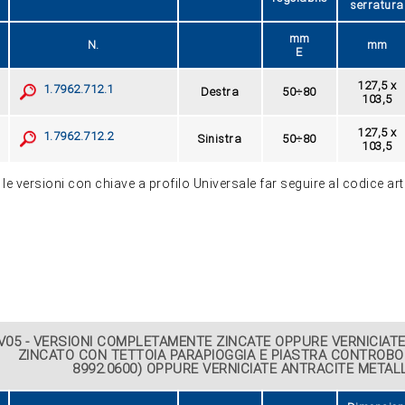
serratura
mm
N.
mm
E
127,5 x
1.7962.712.1
Destra
50÷80
103,5
127,5 x
1.7962.712.2
Sinistra
50÷80
103,5
le versioni con chiave a profilo Universale far seguire al codice art
ZOOM
V05 - VERSIONI COMPLETAMENTE ZINCATE OPPURE VERNICIAT
ZINCATO CON TETTOIA PARAPIOGGIA E PIASTRA CONTROBOC
8992.0600) OPPURE VERNICIATE ANTRACITE METALLI