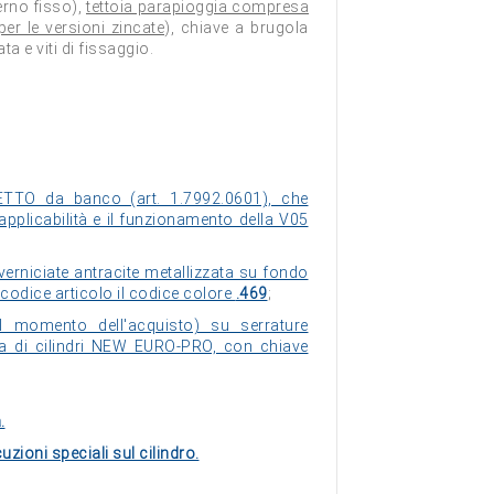
erno fisso),
tettoia parapioggia compresa
per le versioni zincate
), chiave a brugola
ta e viti di fissaggio.
TTO da banco (art. 1.7992.0601), che
'applicabilità e il funzionamento della V05
 verniciate antracite metallizzata su fondo
 codice articolo il codice colore
.469
;
(al momento dell'acquisto) su serrature
pia di cilindri NEW EURO-PRO, con chiave
.
uzioni speciali sul cilindro.