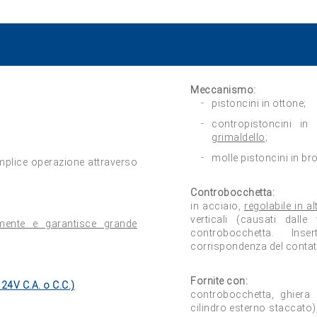
Meccanismo:
pistoncini in ottone;
contropistoncini i
grimaldello
;
molle pistoncini in b
mplice operazione attraverso
Controbocchetta:
in acciaio,
regolabile in a
verticali (causati dalle
emente e garantisce grande
controbocchetta. Ins
corrispondenza del contat
Fornite con:
 24V C.A. o C.C.)
.
controbocchetta, ghiera 
cilindro esterno staccato)