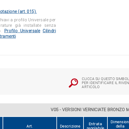
dotazione (art. 015).
hiavi a profilo Universale per
rrature già installate senza
so.
Profilo Universale
Cilindri
stramenti
CLICCA SU QUESTO SIMBOL
PER IDENTIFICARE IL RIVE
ARTICOLO
orsetti per i cavi
V05 - VERSIONI VERNICIATE BRONZO 
limentazione Entrata
abile Per diminuire lo
zo di chiusura (porte
Dimension
ere) togliere l'anello
Entrata
Art.
Descrizione
della
elastico
regolabile