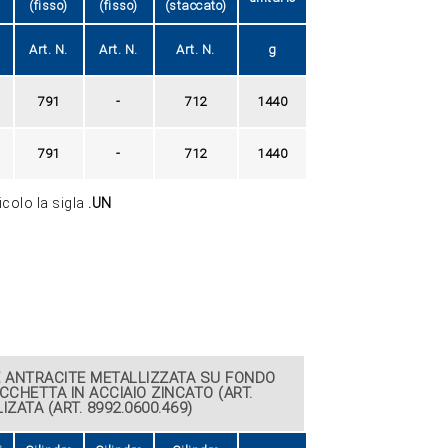
(fisso)
(fisso)
(staccato)
Art. N.
Art. N.
Art. N.
g
791
-
712
1440
791
-
712
1440
icolo la sigla
.UN
E ANTRACITE METALLIZZATA SU FONDO
CHETTA IN ACCIAIO ZINCATO (ART.
ZATA (ART. 8992.0600.469)