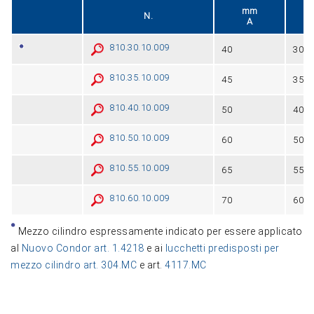
mm
N.
A
810.30.10.009
40
30 - 
810.35.10.009
45
35 - 
810.40.10.009
50
40 - 
810.50.10.009
60
50 - 
810.55.10.009
65
55 - 
810.60.10.009
70
60 - 
Mezzo cilindro espressamente indicato per essere applicato
al
Nuovo Condor art. 1.4218
e ai
lucchetti predisposti per
mezzo cilindro art. 304.MC
e art.
4117.MC