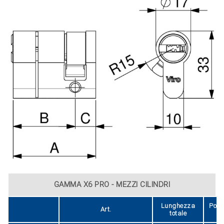
GAMMA X6 PRO - MEZZI CILINDRI
Lunghezza
Posi
Art.
totale
no