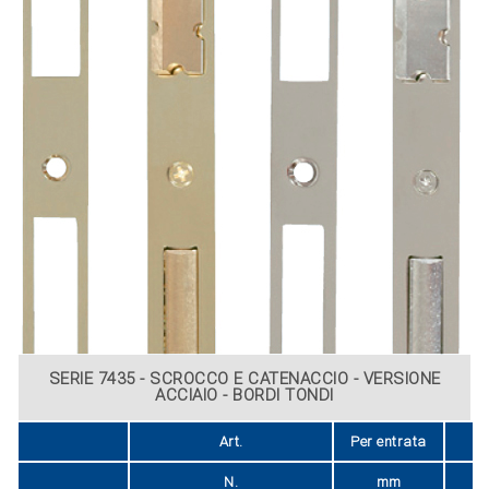
SERIE 7435 - SCROCCO E CATENACCIO - VERSIONE
ACCIAIO - BORDI TONDI
Art.
Per entrata
Fi
N.
mm