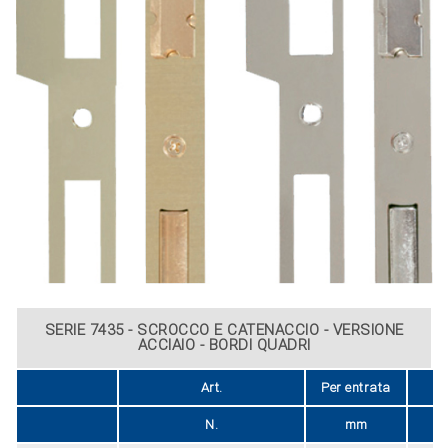
SERIE 7435 - SCROCCO E CATENACCIO - VERSIONE
ACCIAIO - BORDI QUADRI
Art.
Per entrata
Fi
N.
mm