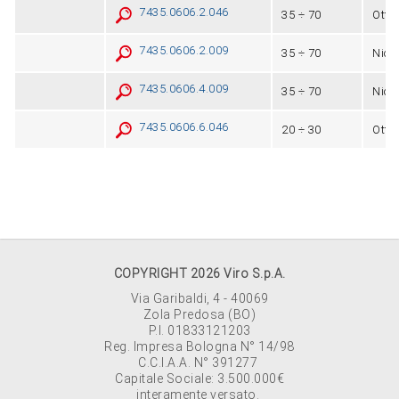
7435.0606.2.046
35 ÷ 70
Otto
7435.0606.2.009
35 ÷ 70
Nich
7435.0606.4.009
35 ÷ 70
Nich
7435.0606.6.046
20 ÷ 30
Otto
COPYRIGHT 2026 Viro S.p.A.
Via Garibaldi, 4 - 40069
Zola Predosa (BO)
P.I. 01833121203
Reg. Impresa Bologna N° 14/98
C.C.I.A.A. N° 391277
Capitale Sociale: 3.500.000€
interamente versato.