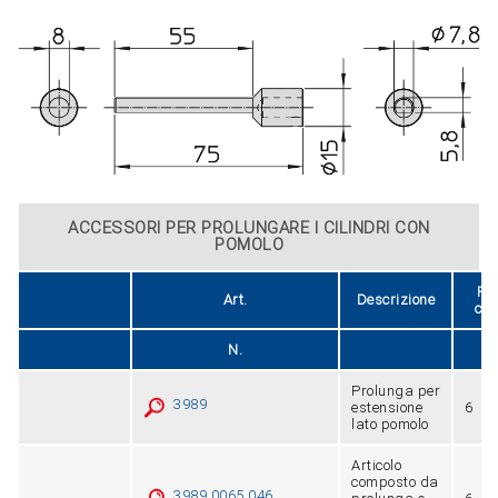
ACCESSORI PER PROLUNGARE I CILINDRI CON
POMOLO
Pe
Art.
Descrizione
con
N.
Prolunga per
3989
estensione
6
lato pomolo
Articolo
composto da
3989.0065.046