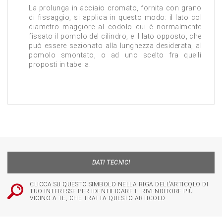
La prolunga in acciaio cromato, fornita con grano
di fissaggio, si applica in questo modo: il lato col
diametro maggiore al codolo cui è normalmente
fissato il pomolo del cilindro, e il lato opposto, che
può essere sezionato alla lunghezza desiderata, al
pomolo smontato, o ad uno scelto fra quelli
proposti in tabella.
DATI TECNICI
CLICCA SU QUESTO SIMBOLO NELLA RIGA DELL'ARTICOLO DI
TUO INTERESSE PER IDENTIFICARE IL RIVENDITORE PIÙ
VICINO A TE, CHE TRATTA QUESTO ARTICOLO