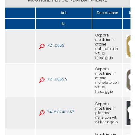
Art.
Descrizione
Im
N.
Coppia
mostrine in
ottone
721.0065
satinato con
viti di
fissaggio
Coppia
mostrine in
ottone
721.0065.9
nichelato con
viti di
fissaggio
Coppia
mostrine in
7435.0740.357
plastica
nera con viti
di fissaggio
Mostrina in