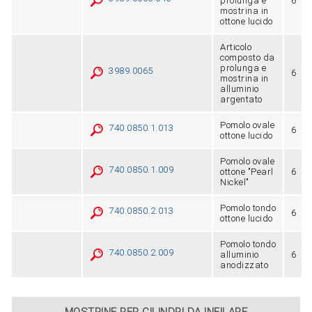
prolunga e
6
mostrina in
ottone lucido
Articolo
composto da
prolunga e
3989.0065
6
mostrina in
alluminio
argentato
Pomolo ovale
740.0850.1.013
6
ottone lucido
Pomolo ovale
740.0850.1.009
ottone "Pearl
6
Nickel"
Pomolo tondo
740.0850.2.013
6
ottone lucido
Pomolo tondo
740.0850.2.009
alluminio
6
anodizzato
MOSTRINE PER CILINDRI DA INFILARE