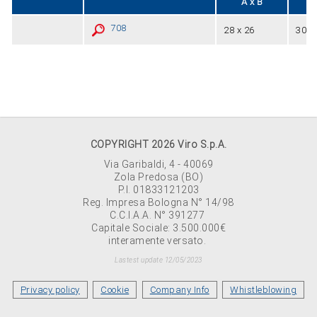
A x B
708
28 x 26
30÷9
COPYRIGHT 2026 Viro S.p.A.
Via Garibaldi, 4 - 40069
Zola Predosa (BO)
P.I. 01833121203
Reg. Impresa Bologna N° 14/98
C.C.I.A.A. N° 391277
Capitale Sociale: 3.500.000€
interamente versato.
Lastest update 12/05/2023
Privacy policy
Cookie
Company Info
Whistleblowing