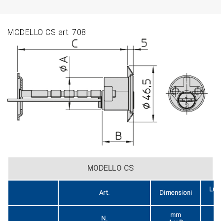
MODELLO CS art. 708
MODELLO CS
Lun
Art.
Dimensioni
t
mm
N.