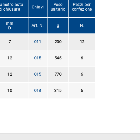
ametro asta
Peso
Pezzi per
Chiavi
di chiusura
unitario
confezione
mm
Art. N.
g
N.
D
7
011
200
12
12
015
545
6
12
015
770
6
10
013
315
6