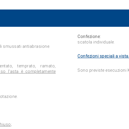
Confezione:
scatola individuale.
li smussati antiabrasione.
Confezioni speciali a vista
entato, temprato, ramato,
Sono previste esecuzioni K
uso l'asta è completamente
dotazione.
chiuso
;