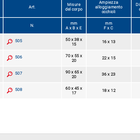
Ampiezza
Misure
Di
Art.
alloggiamento
del corpo
occhioli
mm
mm
N.
A x B x E
F x C
50 x 38 x
505
16 x 13
15
70 x 55 x
506
22 x 15
20
90 x 65 x
507
36 x 23
20
60 x 45 x
508
18 x 12
17